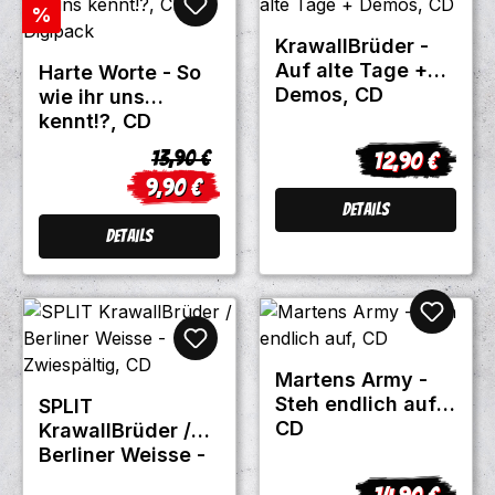
Rabatt
%
KrawallBrüder -
Auf alte Tage +
Harte Worte - So
Demos, CD
wie ihr uns
kennt!?, CD
Digipack
Regulärer Preis:
13,90 €
12,90 €
Regulärer Prei
9,90 €
Verkaufspreis:
Details
Details
Martens Army -
Steh endlich auf,
SPLIT
CD
KrawallBrüder /
Berliner Weisse -
Zwiespältig, CD
14,90 €