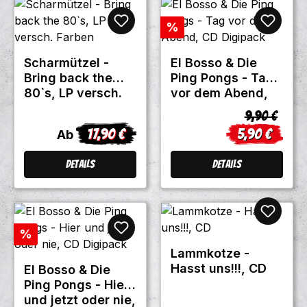
Rabatt
%
Scharmützel -
El Bosso & Die
Bring back the
Ping Pongs - Tag
80`s, LP versch.
vor dem Abend,
Farben
CD Digipack
Regulärer P
9,90 €
17,90 €
5,90 €
Regulärer Preis:
Verkaufsprei
Ab
Details
Details
Rabatt
%
Lammkotze -
Hasst uns!!!, CD
El Bosso & Die
Ping Pongs - Hier
und jetzt oder nie,