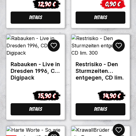
12,90 €
0,90 €
Regulärer Preis:
Verkaufsprei
Details
Details
Rabauken - Live in
Restrisiko - Den
Dresden 1996, CD
Sturmzeiten
Digipack
entgegen, CD lim.
300
15,90 €
14,90 €
Regulärer Preis:
Regulärer Prei
Details
Details