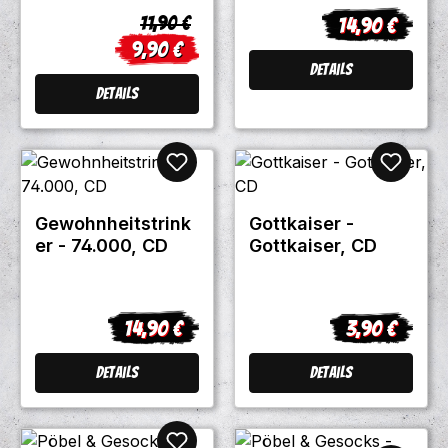
CD Digipack
Regulärer Preis:
11,90 €
14,90 €
Regulärer Prei
9,90 €
Verkaufspreis:
Details
Details
Gewohnheitstrink
Gottkaiser -
er - 74.000, CD
Gottkaiser, CD
14,90 €
3,90 €
Regulärer Preis:
Regulärer Pre
Details
Details