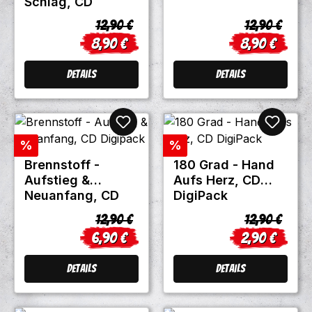
Schlag, CD
Regulärer Preis:
Regulärer Pr
12,90 €
12,90 €
8,90 €
8,90 €
Verkaufspreis:
Verkaufsprei
Details
Details
Rabatt
Rabatt
%
%
Brennstoff -
180 Grad - Hand
Aufstieg &
Aufs Herz, CD
Neuanfang, CD
DigiPack
Digipack
Regulärer Preis:
Regulärer Pr
12,90 €
12,90 €
6,90 €
2,90 €
Verkaufspreis:
Verkaufsprei
Details
Details