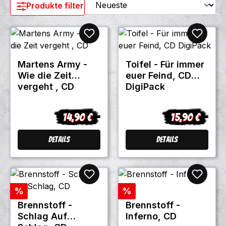
Produkte filtern
6. Martens Army - Wie Müssen Wir Das
Verstehen 7. Thekenprominenz - F.
Müller 8. Martens Army -
Thekenprominenz 9. Thekenprominenz
- Unity 10. Martens Army - So Lange
Martens Army -
Toifel - Für immer
Du Dich Skinhead Nennst 11.
Wie die Zeit
euer Feind, CD
Thekenprominenz - Unser Land 12.
vergeht , CD
DigiPack
Martens Army - Skinheads Und Punks
13. Thekenprominenz -
14,90 €
15,90 €
Martensprominenz
Regulärer Preis:
Regulärer Prei
Details
Details
Rabatt
Rabatt
%
%
Brennstoff -
Brennstoff -
Schlag Auf
Inferno, CD