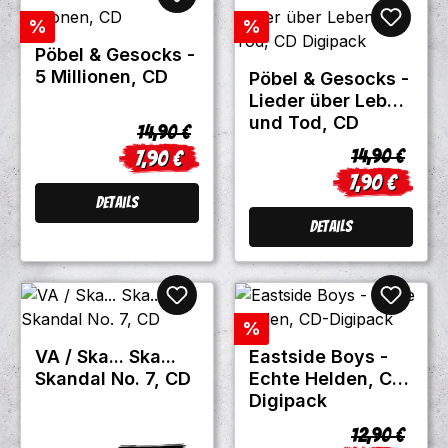
Rabatt
Rabatt
%
%
Pöbel & Gesocks -
5 Millionen, CD
Pöbel & Gesocks -
Lieder über Leben
und Tod, CD
Regulärer Preis:
14,90 €
Digipack
Regulärer Pr
14,90 €
7,90 €
Verkaufspreis:
7,90 €
Verkaufsprei
Details
Details
Rabatt
%
VA / Ska... Ska...
Eastside Boys -
Skandal No. 7, CD
Echte Helden, CD-
Digipack
Regulärer Pr
12,90 €