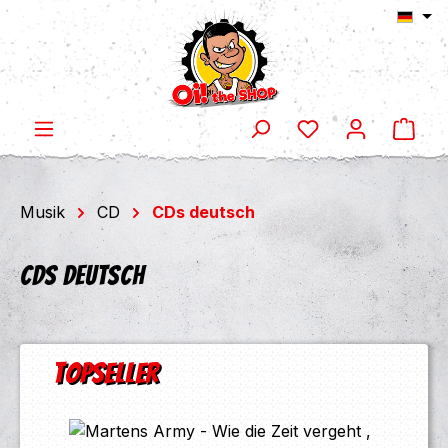
Ware
Zum Hauptinhalt springen
Musik
CD
CDs deutsch
CDs deutsch
Produktgalerie überspringen
Topseller