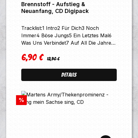
Brennstoff - Aufstieg &
Neuanfang, CD Digipack
Tracklist:1 Intro2 Für Dich3 Noch
Immer4 Böse Jungs5 Ein Letztes Mal6
Was Uns Verbindet7 Auf All Die Jahre8
Schlag Auf Schlag9 Mein Freund10
6,90 €
Unverändert11 Saargebiet
Regulärer Preis:
Verkaufspreis:
12,90 €
Details
Rabatt
%