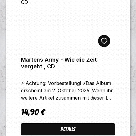
Martens Army - Wie die Zeit
vergeht , CD
⚡ Achtung: Vorbestellung! ⚡Das Album
erscheint am 2. Oktober 2026. Wenn ihr
weitere Artikel zusammen mit dieser LP
bestellt, werden alle Produkte
14,90 €
gesammelt ab dem Release-Termin
Regulärer Preis:
verschickt. Bitte beachtet: Das
angegebene Veröffentlichungsdatum ist
Details
eine voraussichtliche Angabe. Sollte sich