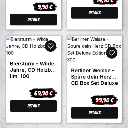
Regulärer Prei
9,90 €
Regulärer Preis:
Details
Details
Biersturm - Wilde
Jahre, CD Holzbox
Berliner Weisse -
lim. 100
Spüre dein Herz
CD Box Set Deluxe
Edition lim. 300
69,90 €
Regulärer Preis:
99,90 €
Regulärer Prei
Details
Details