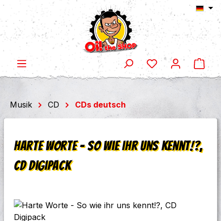
Ware
Zum Hauptinhalt springen
Musik
CD
CDs deutsch
Harte Worte - So wie ihr uns kennt!?,
CD Digipack
Bildergalerie überspringen