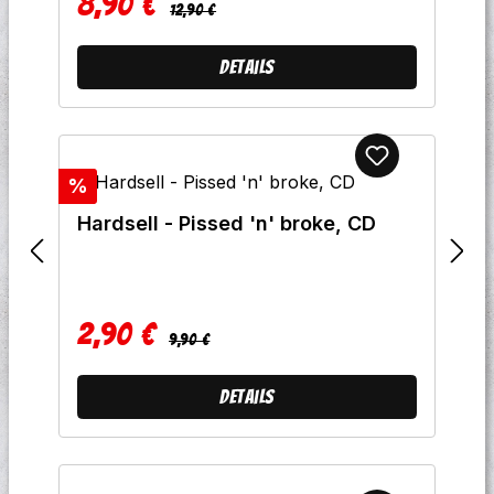
8,90 €
Regulärer Preis:
Verkaufspreis:
12,90 €
Details
Rabatt
%
Hardsell - Pissed 'n' broke, CD
2,90 €
Regulärer Preis:
Verkaufspreis:
9,90 €
Details