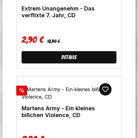
Extrem Unangenehm - Das
verflixte 7. Jahr, CD
2,90 €
Regulärer Preis:
Verkaufspreis:
12,90 €
Details
Rabatt
%
Martens Army - Ein kleines
bißchen Violence, CD