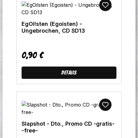
EgOi!sten (Egoisten) -
Ungebrochen, CD SD13
0,90 €
Regulärer Preis:
Details
Slapshot - Dto., Promo CD -gratis-
-free-