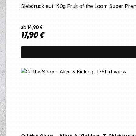
Siebdruck auf 190g Fruit of the Loom Super Prem
ab
14,90 €
17,90 €
Regulärer Preis: