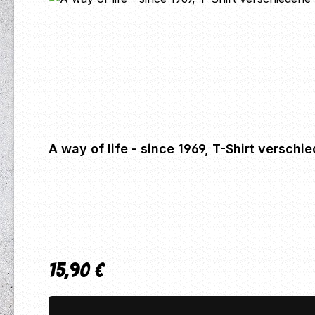
A way of life - since 1969, T-Shirt versch
15,90 €
Regulärer Preis: