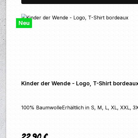
Neu
Kinder der Wende - Logo, T-Shirt bordeau
100% BaumwolleErhältlich in S, M, L, XL, XXL, 3
22,90 €
Regulärer Preis: