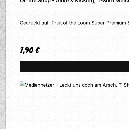
Oi! the Shop - Alive & Kicking, T-Shirt weis
Gedruckt auf Fruit of the Loom Super Premium Sh
7,90 €
Regulärer Preis: