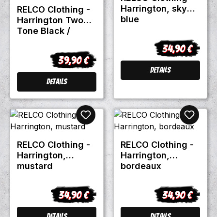
Harrington, sky
RELCO Clothing -
blue
Harrington Two
Tone Black /
Bordeaux
34,90 €
Regulärer Prei
39,90 €
Regulärer Preis:
Details
Details
RELCO Clothing -
RELCO Clothing -
Harrington,
Harrington,
mustard
bordeaux
34,90 €
34,90 €
Regulärer Preis:
Regulärer Prei
Details
Details