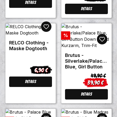
Details
Details
Rabatt
%
RELCO Clothing -
Maske Dogtooth
Brutus -
Silverlake/Palace
Blue, Girl Button
6,90 €
Regulärer Preis:
Down Hemd
Regulärer Pr
49,90 €
Kurzarm, Trim-Fit
Details
39,90 €
Verkaufspreis:
Details