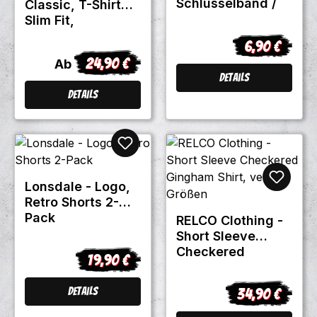
Schlüsselband /
Classic, T-Shirt
Lanyard
Slim Fit,
verschiedene
6,90 €
Regulärer Pre
Farben
24,90 €
Regulärer Preis:
Ab
Details
Details
Lonsdale - Logo,
Retro Shorts 2-
Pack
RELCO Clothing -
Short Sleeve
Checkered
19,90 €
Regulärer Preis:
Gingham Shirt,
versch. Größen
Details
34,90 €
Regulärer Prei