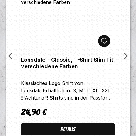
Lonsdale - Classic, T-Shirt Slim Fit,
verschiedene Farben
Klassisches Logo Shirt von
Lonsdale.Erhältlich in: S, M, L, XL, XXL
!!!Achtung!!! Shirts sind in der Passform
Slimfit, daher am besten eine Größe
24,90 €
größer bestellen wie bei normalen
Regulärer Preis:
Shirts.
Details