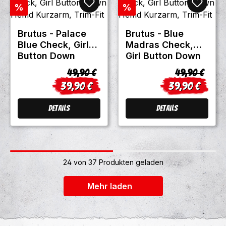
Rabatt
Rabatt
%
%
Brutus - Palace
Brutus - Blue
Blue Check, Girl
Madras Check,
Button Down
Girl Button Down
Hemd Kurzarm,
Hemd Kurzarm,
Regulärer Preis:
Regulärer Pr
49,90 €
49,90 €
Trim-Fit
Trim-Fit
39,90 €
39,90 €
Verkaufspreis:
Verkaufspreis:
Details
Details
24 von 37 Produkten geladen
+2
Mehr laden