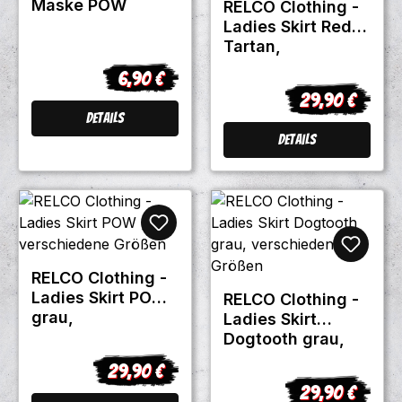
Maske POW
RELCO Clothing -
Ladies Skirt Red
Tartan,
verschiedene
6,90 €
Regulärer Preis:
Größen
29,90 €
Regulärer Prei
Details
Details
RELCO Clothing -
Ladies Skirt POW
RELCO Clothing -
grau,
Ladies Skirt
verschiedene
Dogtooth grau,
Größen
verschiedene
29,90 €
Regulärer Preis:
Größen
29,90 €
Regulärer Prei