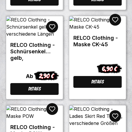
RELCO Clothing -
Maske CK-45
RELCO Clothing -
Schnürsenkel
gelb,
verschiedene
6,90 €
Regulärer Pre
Längen
2,90 €
Regulärer Preis:
Ab
Details
Details
RELCO Clothing -