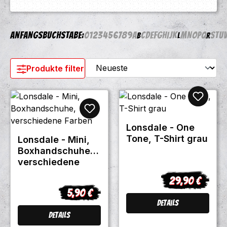
Anfangsbuchstabe:
0
1
2
3
4
5
6
7
8
9
A
C
D
E
F
G
H
I
J
K
M
N
O
P
Q
S
T
U
B
L
R
Produkte filtern
Lonsdale - One
Tone, T-Shirt grau
Lonsdale - Mini,
Boxhandschuhe,
verschiedene
Farben
29,90 €
Regulärer Prei
5,90 €
Regulärer Preis:
Details
Details