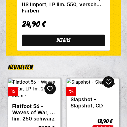
US Import, LP lim. 550, versch.
Farben
24,90 €
Regulärer Preis:
Details
Neuheiten
Rabatt
Rabatt
%
%
Slapshot -
Slapshot, CD
Flatfoot 56 -
Waves of War, LP
lim. 250 schwarz
Regulärer Pre
12,90 €