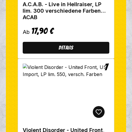
A.C.A.B. - Live in Hellraiser, LP
lim. 300 verschiedene Farben
ACAB
17,90 €
Regulärer Preis:
Ab
Details
Violent Disorder - United Front,