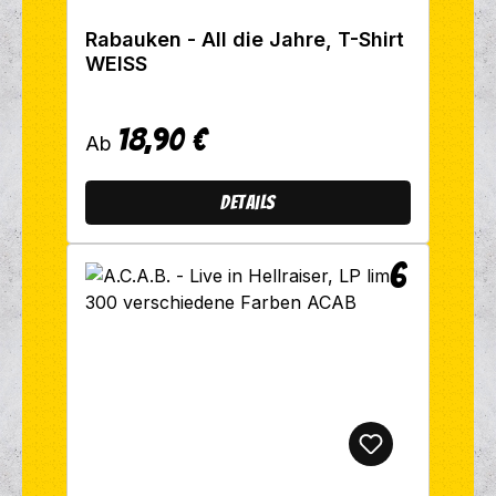
Rabauken - All die Jahre, T-Shirt
WEISS
18,90 €
Regulärer Preis:
Ab
Details