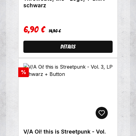
schwarz
6,90 €
Regulärer Preis:
Verkaufspreis:
14,90 €
Details
Rabatt
%
V/A Oi! this is Streetpunk - Vol.