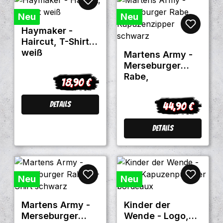
Neu
Neu
Haymaker -
Haircut, T-Shirt
weiß
Martens Army -
Merseburger
Rabe,
18,90 €
Regulärer Preis:
Kapuzenzipper
schwarz
Details
44,90 €
Regulärer Preis
Details
Neu
Neu
Martens Army -
Kinder der
Merseburger
Wende - Logo,