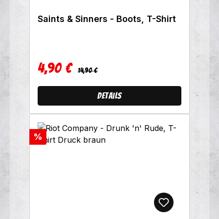
Saints & Sinners - Boots, T-Shirt
4,90 €
Regulärer Preis:
Verkaufspreis:
14,90 €
Details
Rabatt
%