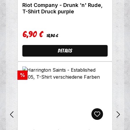
Riot Company - Drunk 'n' Rude,
T-Shirt Druck purple
6,90 €
Regulärer Preis:
Verkaufspreis:
13,90 €
Details
Rabatt
%