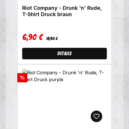
Riot Company - Drunk 'n' Rude,
T-Shirt Druck braun
6,90 €
Regulärer Preis:
Verkaufspreis:
13,90 €
Details
Rabatt
%