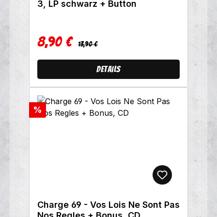
3, LP schwarz + Button
8,90 €
Regulärer Preis:
Verkaufspreis:
13,90 €
Details
Rabatt
%
Charge 69 - Vos Lois Ne Sont Pas
Nos Regles + Bonus, CD