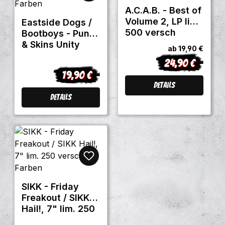
A.C.A.B. - Best of
Volume 2, LP lim.
Eastside Dogs /
500 versch
Bootboys - Punx
Farben ACAB1
& Skins Unity
ab
19,90 €
Vorbestellung
Worldwide, LP
24,90 €
Regulärer Preis
lim. 300 versch.
19,90 €
Regulärer Preis:
Farben
Details
Details
SIKK - Friday
Freakout / SIKK
Hail!, 7" lim. 250
versch. Farben