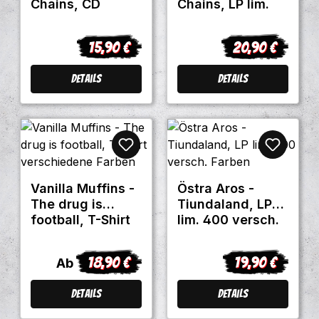
Chains, CD
Chains, LP lim.
DigiPack
300 versch.
Farben
15,90 €
20,90 €
Regulärer Preis:
Regulärer Preis
Details
Details
Vanilla Muffins -
Östra Aros -
The drug is
Tiundaland, LP
football, T-Shirt
lim. 400 versch.
verschiedene
Farben
Farben
18,90 €
19,90 €
Regulärer Preis:
Regulärer Preis
Ab
Details
Details