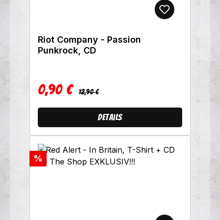
Riot Company - Passion
Punkrock, CD
0,90 €
Regulärer Preis:
Verkaufspreis:
12,90 €
Details
Rabatt
%