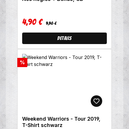
4,90 €
Regulärer Preis:
Verkaufspreis:
9,90 €
Details
Rabatt
%
Weekend Warriors - Tour 2019,
T-Shirt schwarz