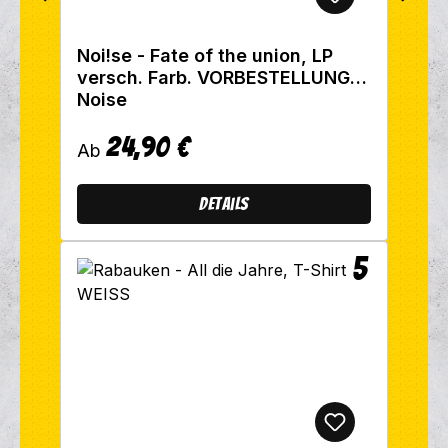
Noi!se - Fate of the union, LP
versch. Farb. VORBESTELLUNG
Noise
24,90 €
Regulärer Preis:
Ab
Details