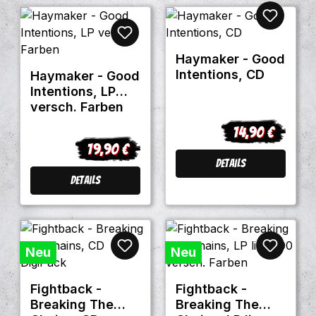
Haymaker - Good
Intentions, CD
Haymaker - Good
Intentions, LP
versch. Farben
14,90 €
Regulärer Preis
19,90 €
Regulärer Preis:
Details
Details
Neu
Neu
Fightback -
Fightback -
Breaking The
Breaking The