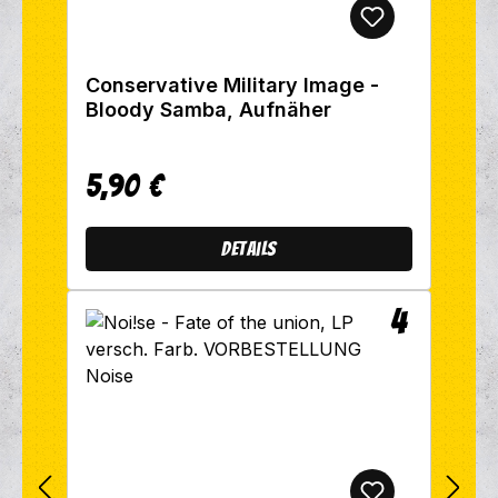
Conservative Military Image -
Bloody Samba, Aufnäher
5,90 €
Regulärer Preis:
Details