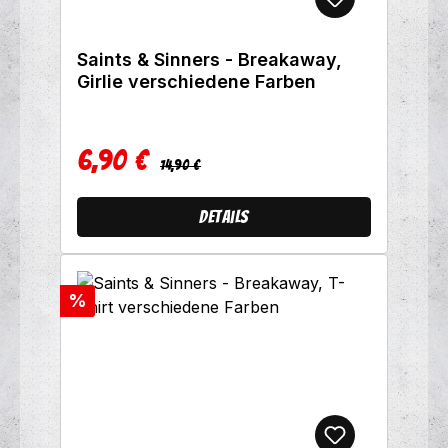
Saints & Sinners - Breakaway,
Girlie verschiedene Farben
6,90 €
Regulärer Preis:
Verkaufspreis:
14,90 €
Details
Rabatt
%