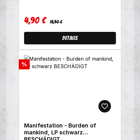
4,90 €
Regulärer Preis:
Verkaufspreis:
15,90 €
Details
Rabatt
%
Manifestation - Burden of
mankind, LP schwarz
BESCHÄDIGT