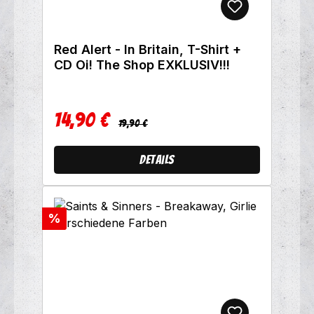
Red Alert - In Britain, T-Shirt +
CD Oi! The Shop EXKLUSIV!!!
14,90 €
Regulärer Preis:
Verkaufspreis:
19,90 €
Details
Rabatt
%