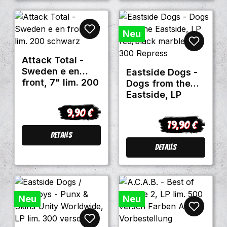
Neu
Attack Total -
Sweden e en
Eastside Dogs -
front, 7" lim. 200
Dogs from the
schwarz
Eastside, LP
red/black
9,90 €
Regulärer Preis:
marbled lim. 300
19,90 €
Regulärer Preis
Repress
Details
Details
Neu
Neu