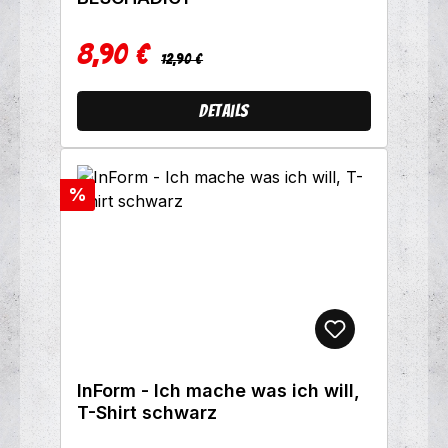
8,90 €
Regulärer Preis:
Verkaufspreis:
12,90 €
Details
Rabatt
%
InForm - Ich mache was ich will,
T-Shirt schwarz