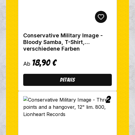
Conservative Military Image -
Bloody Samba, T-Shirt,
verschiedene Farben
18,90 €
Regulärer Preis:
Ab
Details