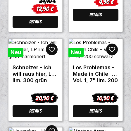
Regulärer Preis:
24,90 €
4,90 €
Verkaufspreis
12,90 €
Verkaufspreis:
Details
Details
Neu
Neu
Schnoizer - Ich
Los Problemas -
will raus hier, LP
Made in Chile -
lim. 300 grün
Vol. 1, 7" lim. 200
marmoriert
schwarz
20,90 €
10,90 €
Regulärer Preis:
Regulärer Preis
Details
Details