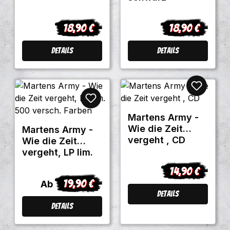
18,90 €
18,90 €
Regulärer Preis:
Regulärer Preis
Details
Details
Martens Army -
Wie die Zeit
Martens Army -
vergeht , CD
Wie die Zeit
vergeht, LP lim.
500 versch.
14,90 €
Regulärer Preis
Farben
19,90 €
Regulärer Preis:
Ab
Details
Details