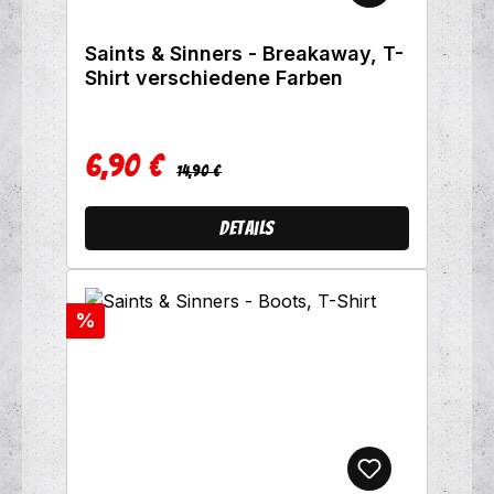
Saints & Sinners - Breakaway, T-
Shirt verschiedene Farben
6,90 €
Regulärer Preis:
Verkaufspreis:
14,90 €
Details
Rabatt
%