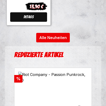
13,90 €
Regulärer Preis:
Details
Alle Neuheiten
Produktgalerie überspringen
Reduzierte Artikel
Rabatt
%