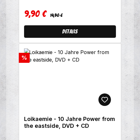
9,90 €
Regulärer Preis:
Verkaufspreis:
14,90 €
Details
Rabatt
%
Loikaemie - 10 Jahre Power from
the eastside, DVD + CD