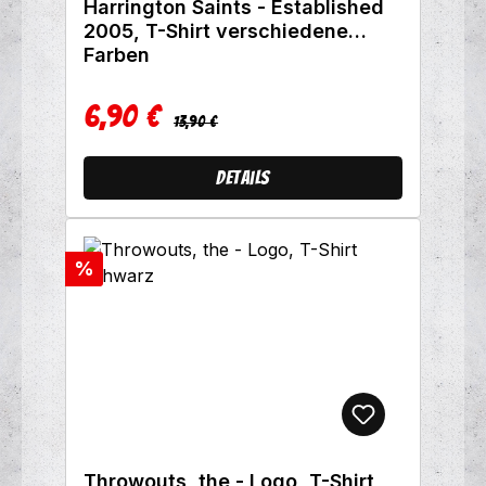
Harrington Saints - Established
2005, T-Shirt verschiedene
Farben
6,90 €
Regulärer Preis:
Verkaufspreis:
13,90 €
Details
Rabatt
%
Throwouts, the - Logo, T-Shirt