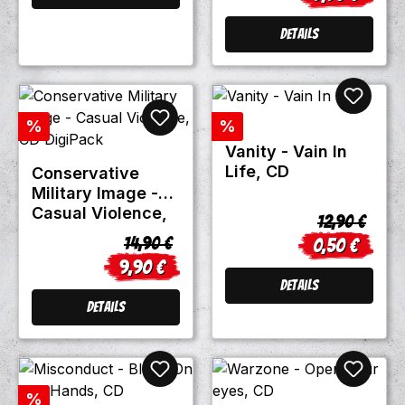
Details
Rabatt
Rabatt
%
%
Vanity - Vain In
Life, CD
Conservative
Military Image -
Casual Violence,
Regulärer Pr
12,90 €
CD DigiPack
Regulärer Preis:
14,90 €
0,50 €
Verkaufsprei
9,90 €
Verkaufspreis:
Details
Details
Rabatt
%