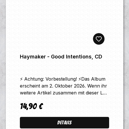
Haymaker - Good Intentions, CD
⚡ Achtung: Vorbestellung! ⚡Das Album
erscheint am 2. Oktober 2026. Wenn ihr
weitere Artikel zusammen mit dieser LP
bestellt, werden alle Produkte
14,90 €
gesammelt ab dem Release-Termin
Regulärer Preis:
verschickt. Bitte beachtet: Das
angegebene Veröffentlichungsdatum ist
Details
eine voraussichtliche Angabe. Sollte sich