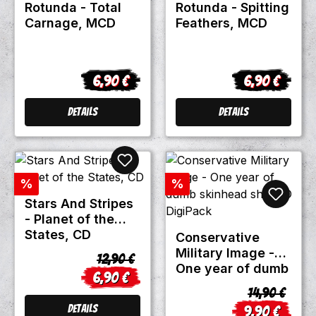
Rotunda - Total
Rotunda - Spitting
Carnage, MCD
Feathers, MCD
6,90 €
6,90 €
Regulärer Preis:
Regulärer Pre
Details
Details
Rabatt
Rabatt
%
%
Stars And Stripes
- Planet of the
States, CD
Conservative
Military Image -
Regulärer Preis:
12,90 €
One year of dumb
6,90 €
Verkaufspreis:
skinhead shit, CD
Regulärer Pr
14,90 €
DigiPack
Details
9,90 €
Verkaufsprei