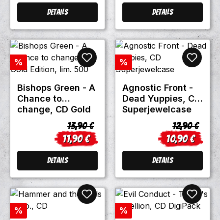
Details
Details
Rabatt
Rabatt
%
%
Bishops Green - A
Agnostic Front -
Chance to
Dead Yuppies, CD
change, CD Gold
Superjewelcase
Edition, lim. 500
Regulärer Preis:
Regulärer Pr
13,90 €
12,90 €
11,90 €
10,90 €
Verkaufspreis:
Verkaufspreis
Details
Details
Rabatt
Rabatt
%
%