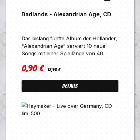
Badlands - Alexandrian Age, CD
Das bislang fünfte Album der Holländer,
"Alexandrian Age" serviert 10 neue
Songs mit einer Spiellänge von 40
Minuten. Trackliste:1 Alexandrian Age
0,90 €
2 Oh Death 3 Cast Out 4
Regulärer Preis:
Verkaufspreis:
12,90 €
Wanderer In The Dark 5 The
Mastersinger Of Thuringia 6
Details
Nostalgia's Treason 7 Back Where
I Belong 8 Ruler And Slave 9
Triumph Never Lies In Words 10
Sorrow's Companion