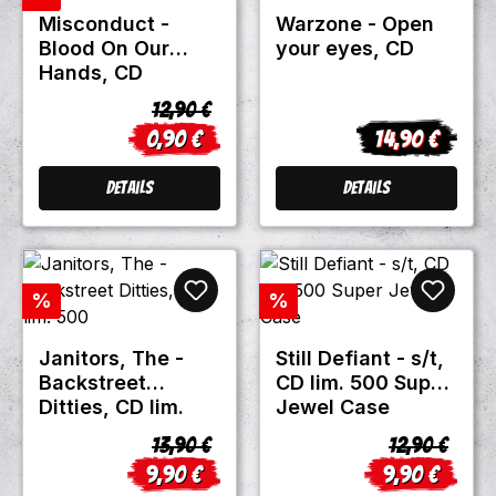
Misconduct -
Warzone - Open
Blood On Our
your eyes, CD
Hands, CD
Regulärer Preis:
12,90 €
0,90 €
14,90 €
Verkaufspreis:
Regulärer Prei
Details
Details
Rabatt
Rabatt
%
%
Janitors, The -
Still Defiant - s/t,
Backstreet
CD lim. 500 Super
Ditties, CD lim.
Jewel Case
500
Regulärer Preis:
Regulärer Pr
13,90 €
12,90 €
9,90 €
9,90 €
Verkaufspreis:
Verkaufsprei