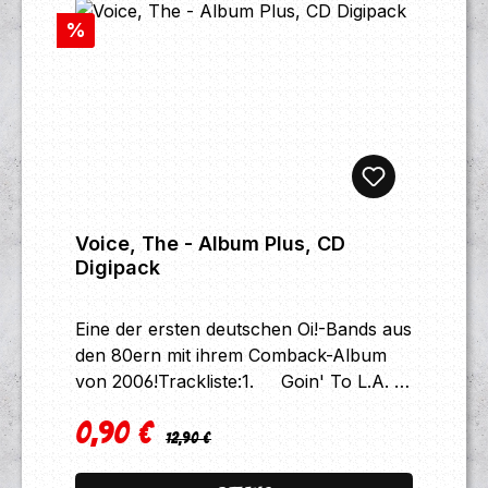
apologise to nobody 16 We are
Understanding12 Wasted Life Part II13
Rabatt
%
Haymaker 17 Stolz
Take Me Back
Voice, The - Album Plus, CD
Digipack
Eine der ersten deutschen Oi!-Bands aus
den 80ern mit ihrem Comback-Album
von 2006!Trackliste:1. Goin' To L.A.
2. Tattoo Me 3. Let Me Entertain
0,90 €
You 4. Three Chords 5. Single
Regulärer Preis:
Verkaufspreis:
12,90 €
Freak 6. Time To Say Goodbye
7. Renee Renee 8. Bitch 9.