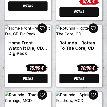
2,90 €
Verkaufsprei
Details
Details
Home Front -
Rotunda - Rotten
Watch it Die, CD
To The Core, CD
DigiPack
13,90 €
10,90 €
Regulärer Preis:
Regulärer Prei
Details
Details