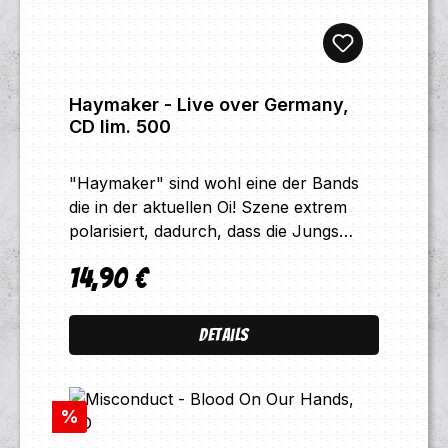
Haymaker - Live over Germany,
CD lim. 500
"Haymaker" sind wohl eine der Bands
die in der aktuellen Oi! Szene extrem
polarisiert, dadurch, dass die Jungs
sowohl von der breiteren Belegschaft
14,90 €
angenommen werden, gleichermaßen
Regulärer Preis:
aber konsequent Ihren "Way of Life"
verfolgen, der keineswegs einfach oder
Details
kompromissbereit gewählt
ist!"Haymaker" stehen für klare
Ansagen und knochenharten Skinhead
Rabatt
%
Rock 'n' Roll, dazu extrem aggressiver
aber auch charismatischer Gesang von