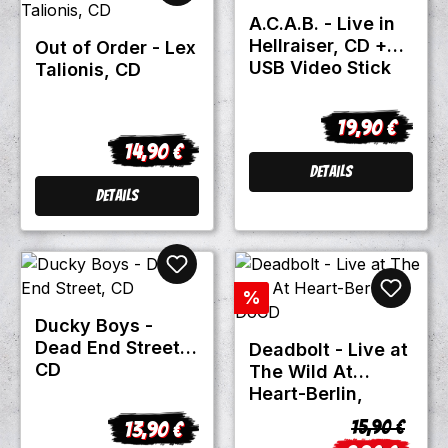
A.C.A.B. - Live in
Hellraiser, CD +
Out of Order - Lex
USB Video Stick
Talionis, CD
ACAB1
19,90 €
Regulärer Prei
14,90 €
Regulärer Preis:
Details
Details
Rabatt
%
Ducky Boys -
Dead End Street,
Deadbolt - Live at
CD
The Wild At
Heart-Berlin,
DoCD
Regulärer Pr
15,90 €
13,90 €
Regulärer Preis: