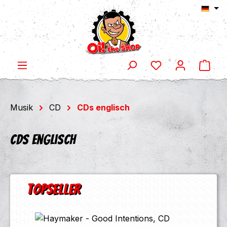
Ware
Zum Hauptinhalt springen
Musik
CD
CDs englisch
CDs englisch
Produktgalerie überspringen
Topseller