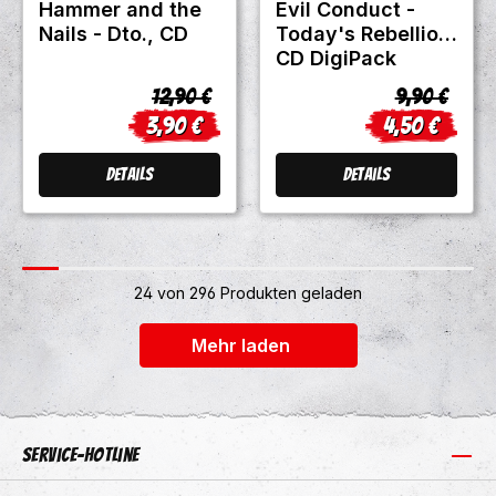
Hammer and the
Evil Conduct -
Nails - Dto., CD
Today's Rebellion,
CD DigiPack
Regulärer Preis:
Regulärer P
12,90 €
9,90 €
3,90 €
4,50 €
Verkaufspreis:
Verkaufsprei
Details
Details
24 von 296 Produkten geladen
+2
Mehr laden
Service-Hotline