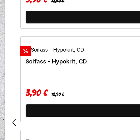
Verkaufspreis:
12,90 €
Rabatt
%
Soifass - Hypokrit, CD
3,90 €
Regulärer Preis:
Verkaufspreis:
12,90 €