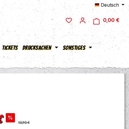
Deutsch
0,00 €
Ware
Tickets
Drucksachen
Sonstiges
s:
€
%
Regulärer Preis:
13,90 €