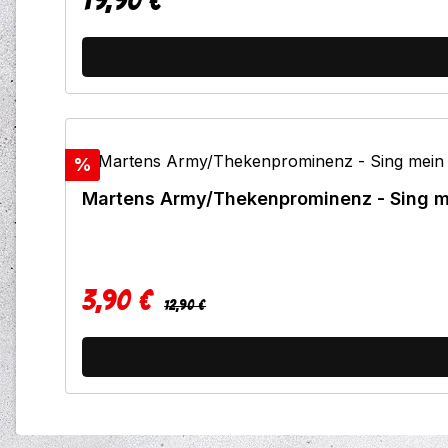
19,90 €
Regulärer Preis:
Rabatt
%
Martens Army/Thekenprominenz - Sing m
3,90 €
Regulärer Preis:
Verkaufspreis:
12,90 €