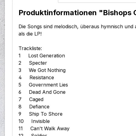
Produktinformationen "Bishops G
Die Songs sind melodisch, überaus hymnisch und a
als die LP!
Trackliste:
1 Lost Generation
2 Specter
3 We Got Nothing
4 Resistance
5 Government Lies
6 Dead And Gone
7 Caged
8 Defiance
9 Ship To Shore
10 Invisible
11 Can't Walk Away
12 Soldier