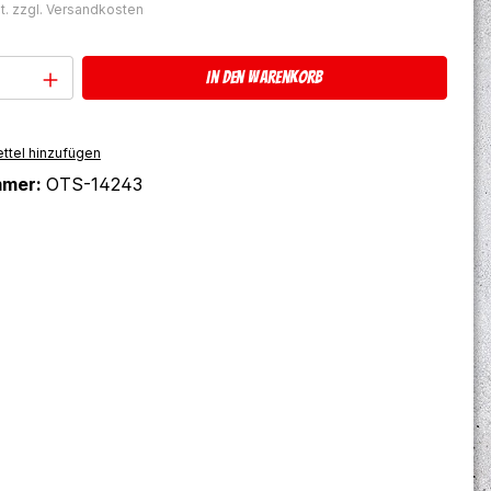
t. zzgl. Versandkosten
Anzahl: Gib den gewünschten Wert ein 
In den Warenkorb
ttel hinzufügen
mmer:
OTS-14243