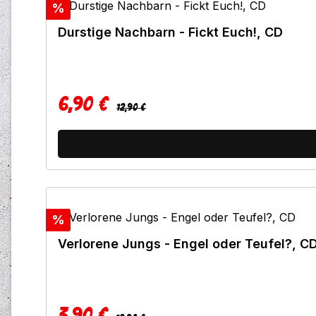
Rabatt
%
Durstige Nachbarn - Fickt Euch!, CD
6,90 €
Regulärer Preis:
Verkaufspreis:
12,90 €
Rabatt
%
Verlorene Jungs - Engel oder Teufel?, C
3,90 €
Regulärer Preis: