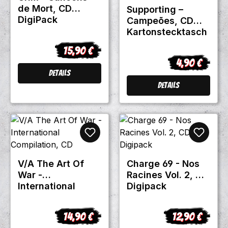
de Mort, CD
Supporting –
DigiPack
Campeões, CD
Kartonstecktasch
e
15,90 €
Regulärer Preis:
4,90 €
Regulärer Pre
Details
Details
V/A The Art Of
Charge 69 - Nos
War -
Racines Vol. 2, CD
International
Digipack
Compilation, CD
14,90 €
12,90 €
Regulärer Preis:
Regulärer Prei