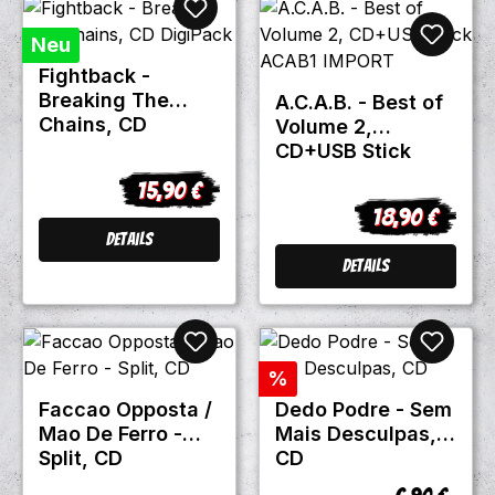
Neu
Fightback -
Breaking The
A.C.A.B. - Best of
Chains, CD
Volume 2,
DigiPack
CD+USB Stick
ACAB1 IMPORT
15,90 €
Regulärer Preis:
18,90 €
Regulärer Prei
Details
Details
Rabatt
%
Faccao Opposta /
Dedo Podre - Sem
Mao De Ferro -
Mais Desculpas,
Split, CD
CD
Regulärer P