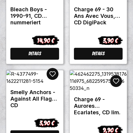
Bleach Boys -
Charge 69 - 30
1990-91, CD
Ans Avec Vous,
nummeriert
CD DigiPack
14,90 €
3,90 €
Regulärer Preis:
Regulärer Pre
Details
Details
Smelly Anchors -
Against All Flags,
Charge 69 -
CD
Aurores
Ecarlates, CD lim.
200
3,90 €
Regulärer Preis:
9,90 €
Regulärer Pre