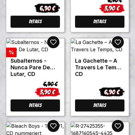
6,90 €
6,90 €
3,90 €
Regulärer Preis:
Verkaufsprei
Details
Details
Rabatt
%
Subalternos -
La Gachette – A
Nunca Pare De
Travers Le Temps,
Lutar, CD
CD
Regulärer Preis:
6,90 €
3,90 €
6,90 €
Verkaufspreis:
Regulärer Pre
Details
Details