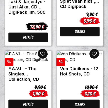
Spiet vaan niks ,
Laki & Järjestys -
CD Digipack
Uusi Aika, CD
DigiPack lim. 500
Regulärer P
9,90 €
0,90 €
Verkaufsprei
12,90 €
Regulärer Preis:
Details
Details
Rabatt
Rabatt
%
%
F.A.V.L. ‎– The
Von Dänikens - 12
Singles
Hot Shots, CD
Collection, CD
DigiPack
Regulärer Preis:
Regulärer Pr
9,90 €
10,90 €
1,90 €
0,10 €
Verkaufspreis:
Verkaufsprei
Details
Details