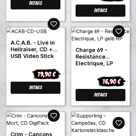
Details
Details
A.C.A.B. - Live in
Hellraiser, CD +
Charge 69 -
USB Video Stick
Resistance
ACAB1
Electrique, LP
gelb RP
19,90 €
Regulärer Preis:
16,90 €
Regulärer Prei
Details
Details
Crim - Cancons