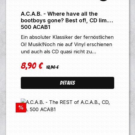
A.C.A.B. - Where have all the
bootboys gone? Best of!, CD lim.
500 ACAB1
Ein absoluter Klassiker der fernöstlichen
Oi! Musik!Noch nie auf Vinyl erschienen
und auch als CD quasi nicht zu
bekommen!!!Hier 18 Songs auf
8,90 €
CD!A.C.A.B sind neben "Roots & Boots"
Regulärer Preis:
Verkaufspreis:
12,90 €
wohl die bekannteste noch amtierende
Oi! Band aus Malaysia.Beide Bands
Details
spielen sehr melodischen Sound mit
guter Gitarrenarbeit und Chören die in's
Ohr gehen!Trackliste CD:1. Racial
Rabatt
%
Hatred 2. We Are The Skins 3. Oi!
Pengkhianat 4. Streets Of Uptown 5.
We Are Youth 6. Bersama Semula 7.
Orang Timur 8. Fight For Your