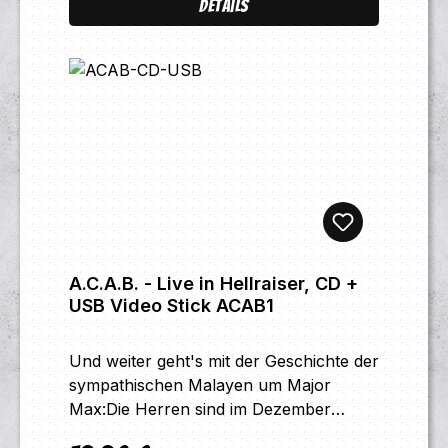
Details
guten Schuss Haymaker und dem
unverkennbaren, charismatischen
Gesang von Tim Steinfort!Streng limitiert
auf 333 Einheiten und sicherlich sehr
sehr schnell sehr sehr schwer zu
bekommen!Jetzt
zuschlagen!!!Limitierung:500x
CDTracklist:1 Dit is Godverdomme2. Wai
sein Neederlant3 Alles kut4 Opa en
Oma5 Wanbeleid6 Allah en God7
Romana op de Scooter
A.C.A.B. - Live in Hellraiser, CD +
USB Video Stick ACAB1
Und weiter geht's mit der Geschichte der
sympathischen Malayen um Major
Max:Die Herren sind im Dezember
letzten Jahres in Deutschland