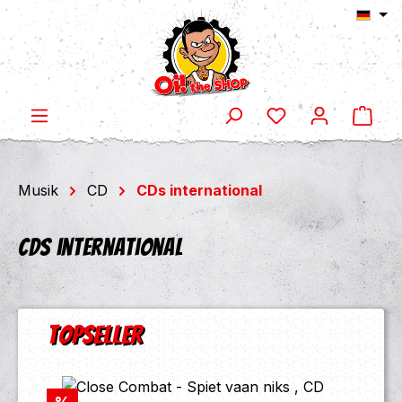
Ware
Zum Hauptinhalt springen
Musik
CD
CDs international
CDs international
Produktgalerie überspringen
Topseller
Rabatt