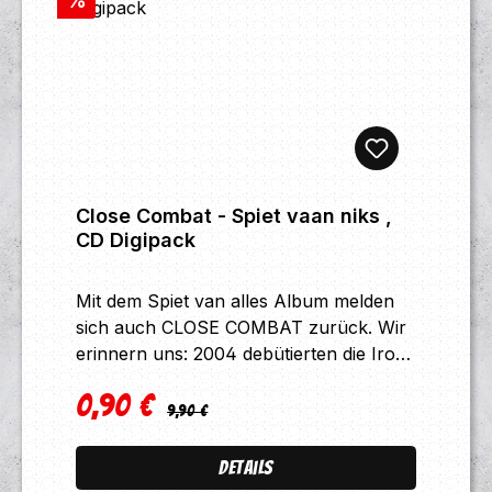
%
Close Combat - Spiet vaan niks ,
CD Digipack
Mit dem Spiet van alles Album melden
sich auch CLOSE COMBAT zurück. Wir
erinnern uns: 2004 debütierten die Iron
City Patriots (die gleichnamige
0,90 €
Bandhymne ist ein unschlagbarer
Regulärer Preis:
Verkaufspreis:
9,90 €
Singalong-Smasher) aus Maastricht mit
dem Viva Meestrech! Mini-Album,
Details
damals noch in Landessprache. Der