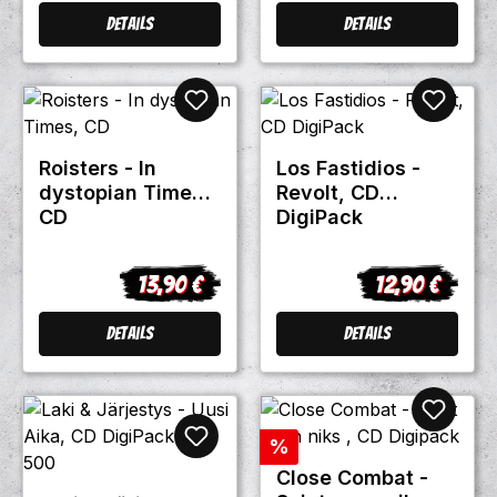
Details
Details
Roisters - In
Los Fastidios -
dystopian Times,
Revolt, CD
CD
DigiPack
13,90 €
12,90 €
Regulärer Preis:
Regulärer Prei
Details
Details
Rabatt
%
Close Combat -