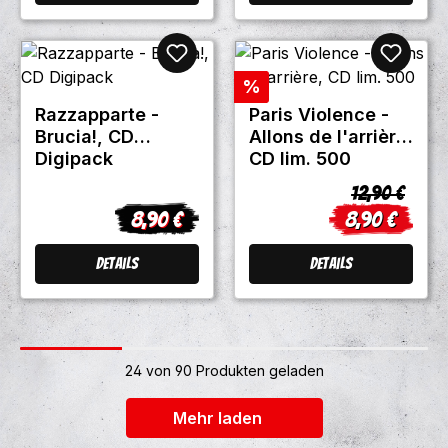
Rabatt
%
Razzapparte -
Paris Violence -
Brucia!, CD
Allons de l'arrière,
Digipack
CD lim. 500
Regulärer Pr
12,90 €
8,90 €
8,90 €
Regulärer Preis:
Verkaufsprei
Details
Details
24 von 90 Produkten geladen
+2
Mehr laden