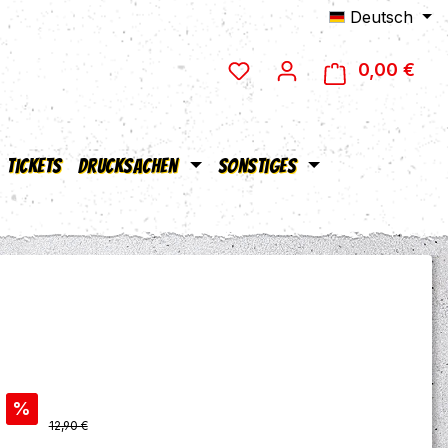
Deutsch
0,00 €
Ware
Tickets
Drucksachen
Sonstiges
s:
%
Regulärer Preis:
12,90 €