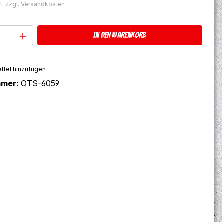
t. zzgl. Versandkosten
Anzahl: Gib den gewünschten Wert ein 
In den Warenkorb
ttel hinzufügen
mmer:
OTS-6059