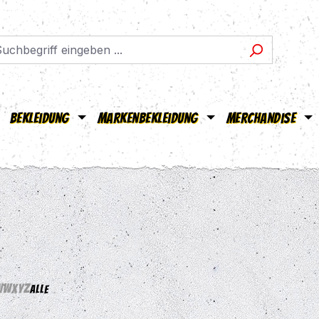
Bekleidung
Markenbekleidung
Merchandise
V
W
X
Y
Z
Alle