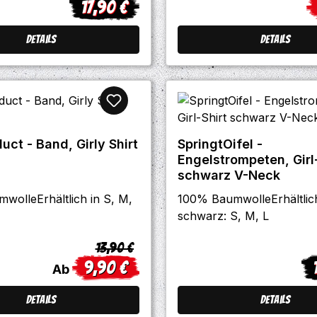
17,90 €
Regulärer Preis:
V
Details
Details
uct - Band, Girly Shirt
SpringtOifel -
Engelstrompeten, Girl
schwarz V-Neck
wolleErhältlich in S, M,
100% BaumwolleErhältlich
schwarz: S, M, L
Regulärer Preis:
13,90 €
9,90 €
Verkaufspreis:
Re
Ab
Details
Details