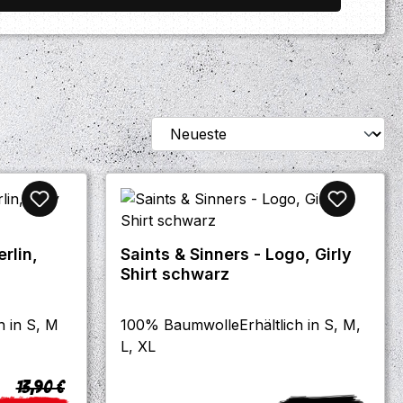
rlin,
Saints & Sinners - Logo, Girly
Shirt schwarz
 in S, M
100% BaumwolleErhältlich in S, M,
L, XL
Regulärer Preis:
13,90 €