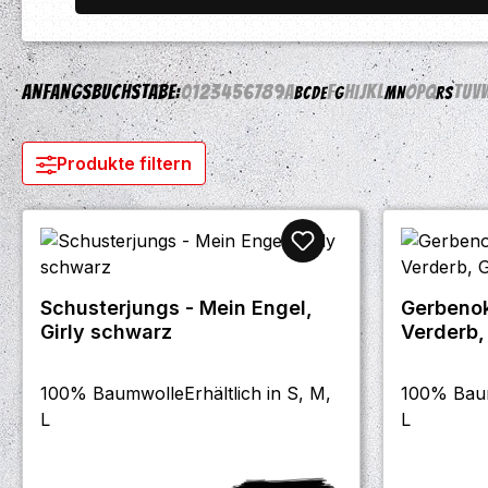
Anfangsbuchstabe:
0
1
2
3
4
5
6
7
8
9
A
F
H
I
J
K
L
O
P
Q
T
U
V
B
C
D
E
G
M
N
R
S
Produkte filtern
Schusterjungs - Mein Engel,
Gerbenok
Girly schwarz
Verderb,
100% BaumwolleErhältlich in S, M,
100% Baum
L
L