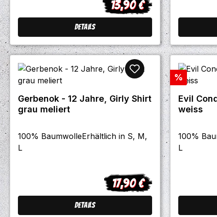
13,90 €
Regulärer Preis:
Details
Rabatt
%
Gerbenok - 12 Jahre, Girly Shirt
Evil Cond
grau meliert
weiss
100% BaumwolleErhältlich in S, M,
100% Baum
L
L
17,90 €
Regulärer Preis:
Details