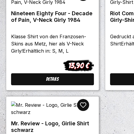
Nineteen Eighty Four - Decade
Riot Com
of Pain, V-Neck Girly 1984
Girly-Shi
Klasse Shirt von den Franzosen-
Gedruckt 
Skins aus Metz, hier als V-Neck
ShirtErhält
Girly!Erhältlich in: S, M, L
13,90 €
Regulärer Preis:
Details
Mr. Review - Logo, Girlie Shirt
schwarz