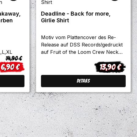
eakaway,
Deadline - Back for more,
arben
Girlie Shirt
Motiv vom Plattencover des Re-
Release auf DSS Records!gedruckt
M,L,XL
auf Fruit of the Loom Crew Neck
Regulärer Preis:
14,90 €
Lady Fit Rohware!Grössen: S, M, L,
6,90 €
13,90 €
XL
erkaufspreis:
Regulärer Preis
Details