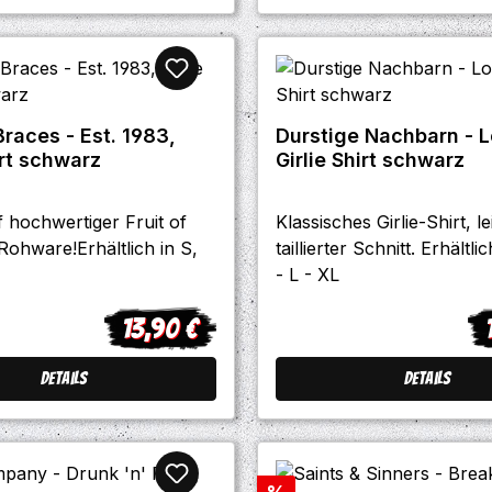
races - Est. 1983,
Durstige Nachbarn - 
irt schwarz
Girlie Shirt schwarz
 hochwertiger Fruit of
Klassisches Girlie-Shirt, le
ohware!Erhältlich in S,
taillierter Schnitt. Erhältli
- L - XL
13,90 €
Regulärer Preis:
Re
Details
Details
Rabatt