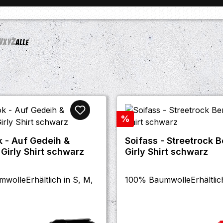
W
X
Y
Z
Alle
Rabatt
%
 - Auf Gedeih &
Soifass - Streetrock Be
 Girly Shirt schwarz
Girly Shirt schwarz
wolleErhältlich in S, M,
100% BaumwolleErhältlich