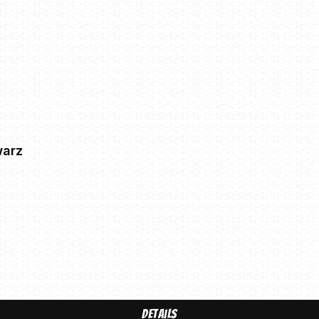
warz
Details