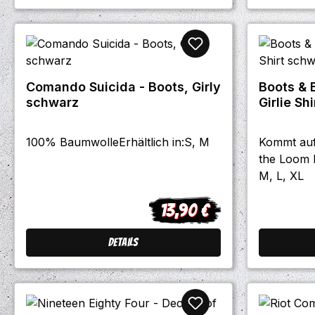
Comando Suicida - Boots, Girly
Boots & B
schwarz
Girlie Sh
100% BaumwolleErhältlich in:S, M
Kommt auf
the Loom R
M, L, XL
13,90 €
Regulärer Preis:
Details