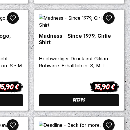
Logo,
Madness - Since 1979, Girlie -
Shirt
icht
Hochwertiger Druck auf Gildan
ch in: S - M
Rohware. Erhältlich in: S, M, L
15,90 €
15,90 €
gulärer Preis:
Regulärer Preis
Details