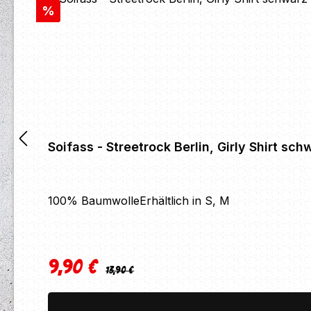
Rabatt
%
Soifass - Streetrock Berlin, Girly Shirt sch
100% BaumwolleErhältlich in S, M
9,90 €
Regulärer Preis:
Verkaufspreis:
13,90 €