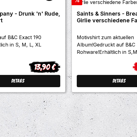
%
pany - Drunk 'n' Rude,
Saints & Sinners - Br
rt
Girlie verschiedene F
auf B&C Exact 190
Motivshirt zum aktuellen
lich in S, M, L, XL
Album!Gedruckt auf B&C
Rohware!Erhältlich in S,
13,90 €
Regulärer Preis:
V
Details
Details