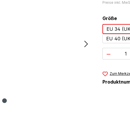
Preise inkl. MwS
ausw
Größe
EU 34 (UK
EU 40 (UK
Produkt 
Zum Merkze
Produktnu