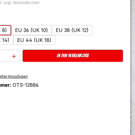
t. zzgl. Versandkosten
ählen
 8)
EU 36 (UK 10)
EU 38 (UK 12)
 14)
EU 44 (UK 18)
Anzahl: Gib den gewünschten Wert ein 
In den Warenkorb
ttel hinzufügen
mmer:
OTS-12886