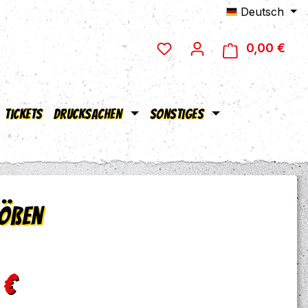
Deutsch
0,00 €
Ware
Tickets
Drucksachen
Sonstiges
rößen
eis:
 €