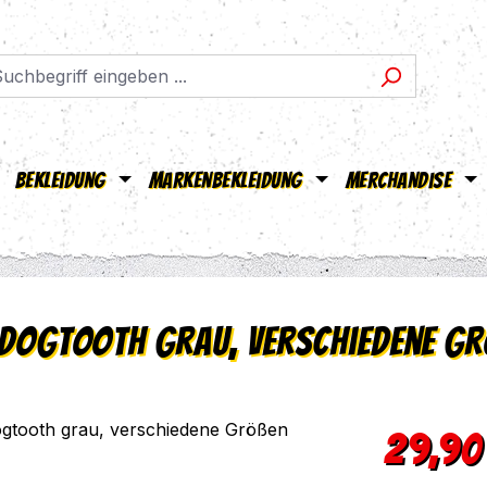
Bekleidung
Markenbekleidung
Merchandise
t Dogtooth grau, verschiedene G
Regulärer Pr
29,90