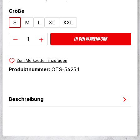
auswählen
Größe
S
M
L
XL
XXL
Produkt Anzahl: Gib den gewünschten W
In den Warenkorb
Zum Merkzettel hinzufügen
Produktnummer:
OTS-5425.1
Beschreibung