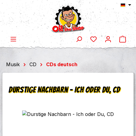
Ware
Zum Hauptinhalt springen
Musik
CD
CDs deutsch
Durstige Nachbarn - Ich oder Du, CD
Bildergalerie überspringen