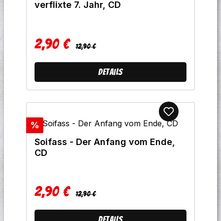
verflixte 7. Jahr, CD
2,90 €
Regulärer Preis:
Verkaufspreis:
12,90 €
Details
Rabatt
%
Soifass - Der Anfang vom Ende,
CD
2,90 €
Regulärer Preis:
Verkaufspreis:
12,90 €
Details