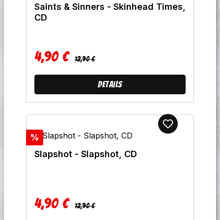
Saints & Sinners - Skinhead Times,
CD
4,90 €
Regulärer Preis:
Verkaufspreis:
12,90 €
Details
Rabatt
%
Slapshot - Slapshot, CD
4,90 €
Regulärer Preis:
Verkaufspreis:
12,90 €