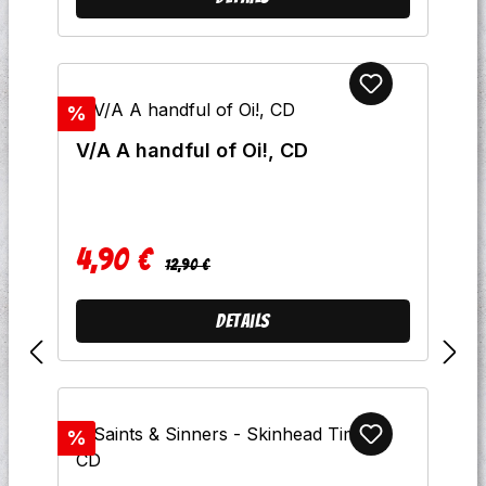
Rabatt
%
V/A A handful of Oi!, CD
4,90 €
Regulärer Preis:
Verkaufspreis:
12,90 €
Details
Rabatt
%