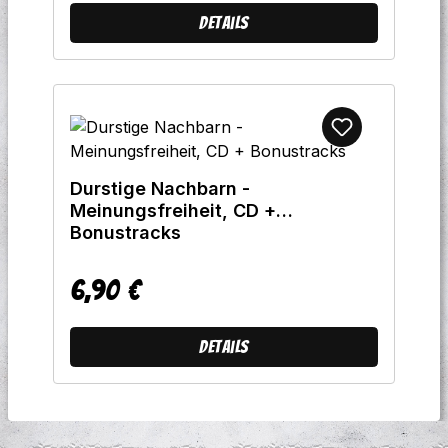
Details
Durstige Nachbarn -
Meinungsfreiheit, CD +
Bonustracks
6,90 €
Regulärer Preis:
Details