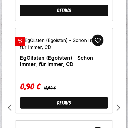
Details
Rabatt
%
EgOi!sten (Egoisten) - Schon
Immer, für Immer, CD
0,90 €
Regulärer Preis:
Verkaufspreis:
12,90 €
Details