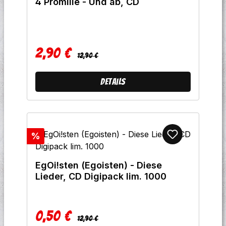
4 Promille - Und ab, CD
2,90 €
Regulärer Preis:
Verkaufspreis:
12,90 €
Details
Rabatt
%
EgOi!sten (Egoisten) - Diese
Lieder, CD Digipack lim. 1000
0,50 €
Regulärer Preis:
Verkaufspreis:
12,90 €