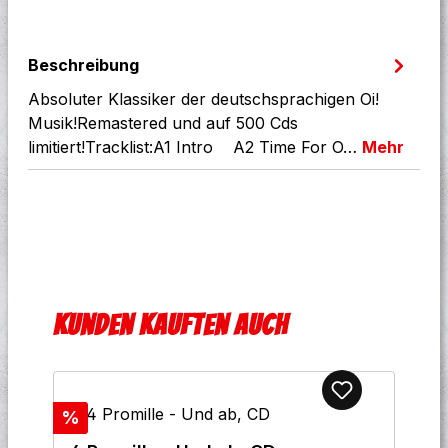
Beschreibung
Absoluter Klassiker der deutschsprachigen Oi!
Musik!Remastered und auf 500 Cds
limitiert!Tracklist:A1 Intro A2 Time For O…
Mehr
Produktgalerie überspringen
Kunden kauften auch
Rabatt
%