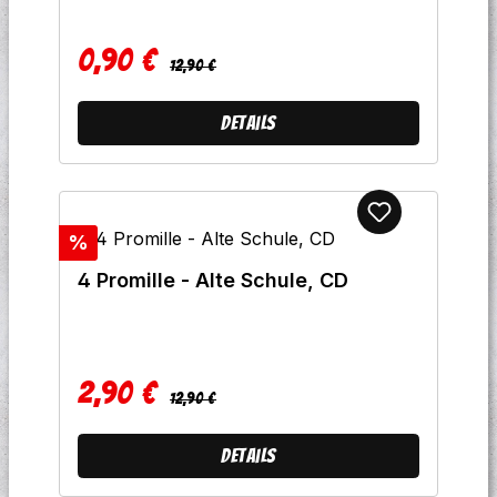
0,90 €
Regulärer Preis:
Verkaufspreis:
12,90 €
Details
Rabatt
%
4 Promille - Alte Schule, CD
2,90 €
Regulärer Preis:
Verkaufspreis:
12,90 €
Details