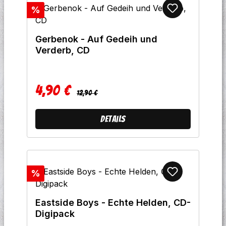
Rabatt
%
Gerbenok - Auf Gedeih und
Verderb, CD
4,90 €
Regulärer Preis:
Verkaufspreis:
12,90 €
Details
Rabatt
%
Eastside Boys - Echte Helden, CD-
Digipack