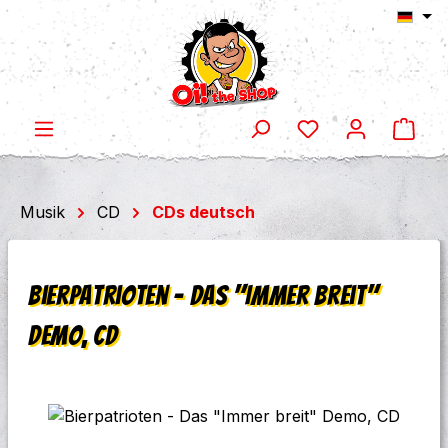
Ware
Zum Hauptinhalt springen
Musik
CD
CDs deutsch
Bierpatrioten - Das "Immer breit"
Demo, CD
Bildergalerie überspringen