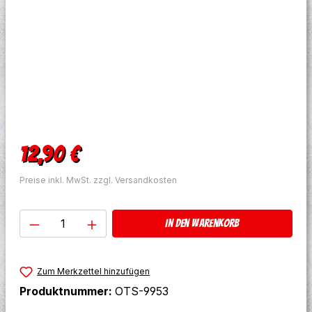
Regulärer Preis:
12,90 €
Preise inkl. MwSt. zzgl. Versandkosten
Produkt Anzahl: Gib den gewünschten W
In den Warenkorb
Zum Merkzettel hinzufügen
Produktnummer:
OTS-9953