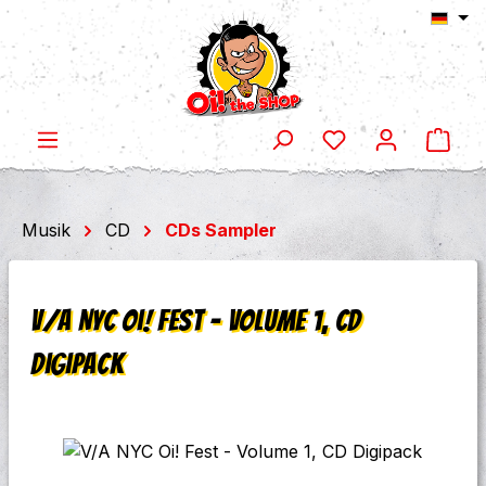
Ware
Zum Hauptinhalt springen
Musik
CD
CDs Sampler
V/A NYC Oi! Fest - Volume 1, CD
Digipack
Bildergalerie überspringen