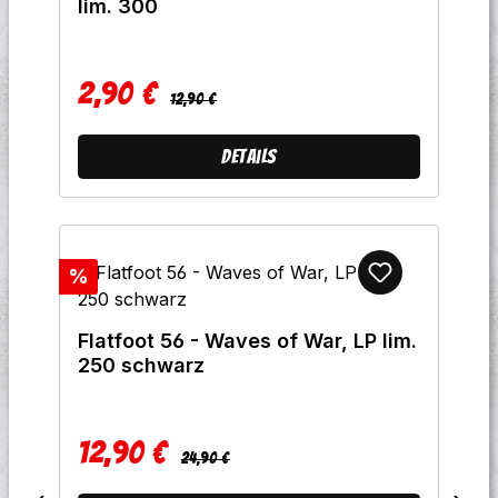
lim. 300
2,90 €
Regulärer Preis:
Verkaufspreis:
12,90 €
Details
Rabatt
%
Flatfoot 56 - Waves of War, LP lim.
250 schwarz
12,90 €
Regulärer Preis:
Verkaufspreis:
24,90 €