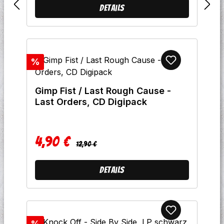
Details
Rabatt
%
Gimp Fist / Last Rough Cause -
Last Orders, CD Digipack
4,90 €
Regulärer Preis:
Verkaufspreis:
12,90 €
Details
Rabatt
%