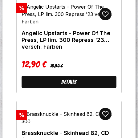
Rabatt
%
Angelic Upstarts - Power Of The
Press, LP lim. 300 Repress '23
versch. Farben
12,90 €
Regulärer Preis:
Verkaufspreis:
18,90 €
Details
Rabatt
%
Brassknuckle - Skinhead 82, CD