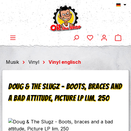
Ware
Zum Hauptinhalt springen
Musik
Vinyl
Vinyl englisch
Doug & The Slugz - Boots, braces and
a bad attitude, Picture LP lim. 250
Bildergalerie überspringen