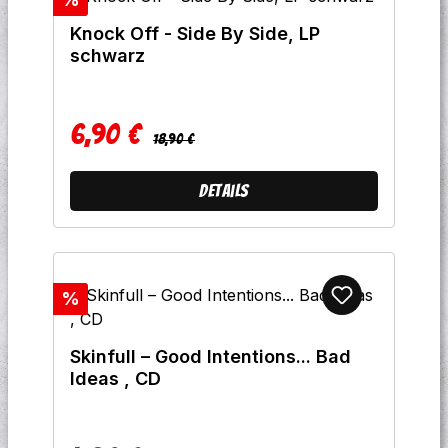
Knock Off - Side By Side, LP
schwarz
6,90 €
Regulärer Preis:
Verkaufspreis:
18,90 €
Details
Rabatt
%
Skinfull ‎– Good Intentions... Bad
Ideas , CD