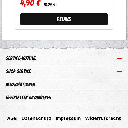
4,90 €
Regulärer Preis:
Verkaufspreis:
12,90 €
Details
Service-Hotline
Shop Service
Informationen
Newsletter abonnieren
AGB
Datenschutz
Impressum
Widerrufsrecht