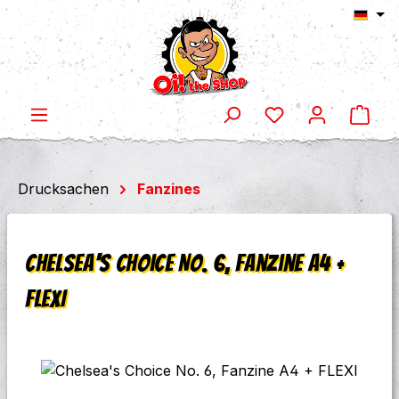
Ware
Zum Hauptinhalt springen
Drucksachen
Fanzines
Chelsea's Choice No. 6, Fanzine A4 +
FLEXI
Bildergalerie überspringen