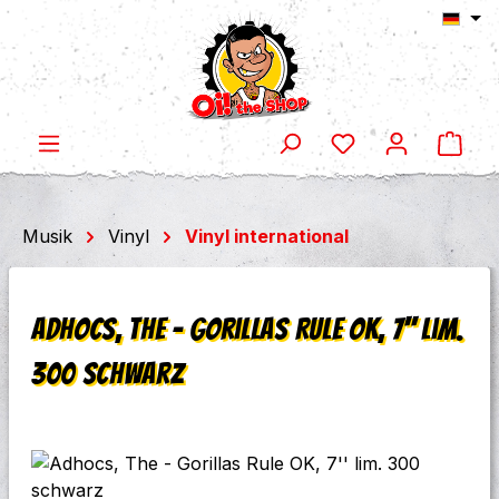
Ware
Zum Hauptinhalt springen
Musik
Vinyl
Vinyl international
Adhocs, The - Gorillas Rule OK, 7'' lim.
300 schwarz
Bildergalerie überspringen