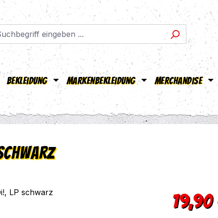
Bekleidung
Markenbekleidung
Merchandise
 schwarz
Regulärer Pr
19,90