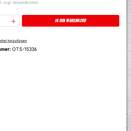
t. zzgl. Versandkosten
Anzahl: Gib den gewünschten Wert ein 
In den Warenkorb
ttel hinzufügen
mmer:
OTS-15336