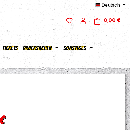
Deutsch
0,00 €
Ware
Tickets
Drucksachen
Sonstiges
eis:
 €