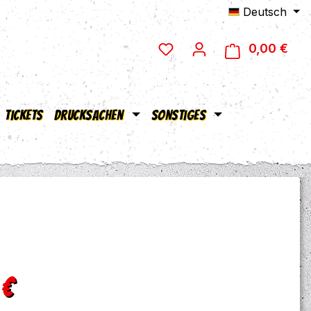
Deutsch
0,00 €
Ware
Tickets
Drucksachen
Sonstiges
eis:
 €