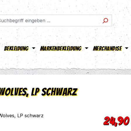
Bekleidung
Markenbekleidung
Merchandise
 Wolves, LP schwarz
Regulärer Pr
24,90