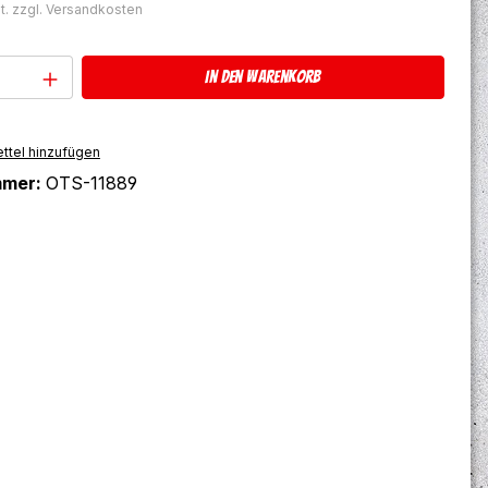
t. zzgl. Versandkosten
Anzahl: Gib den gewünschten Wert ein 
In den Warenkorb
ttel hinzufügen
mmer:
OTS-11889