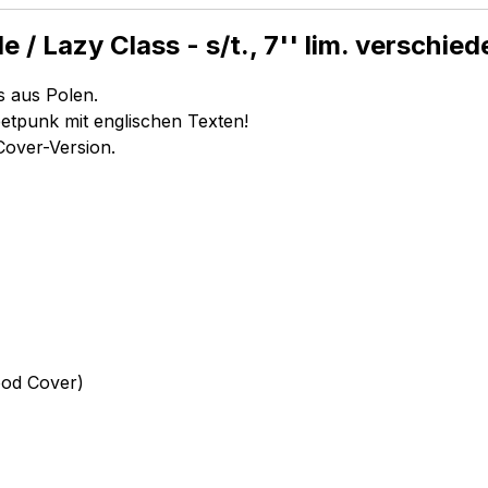
/ Lazy Class - s/t., 7'' lim. verschie
s aus Polen.
eetpunk mit englischen Texten!
Cover-Version.
lood Cover)