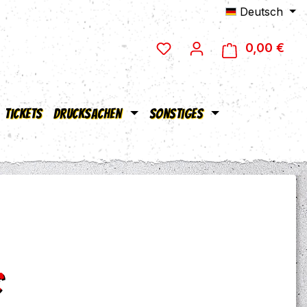
Deutsch
0,00 €
Ware
Tickets
Drucksachen
Sonstiges
eis:
€