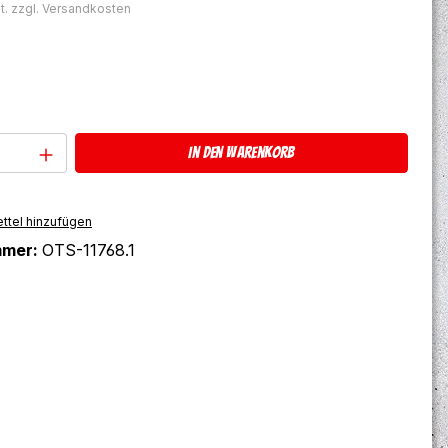
t. zzgl. Versandkosten
ählen
Anzahl: Gib den gewünschten Wert ein 
In den Warenkorb
ttel hinzufügen
mmer:
OTS-11768.1