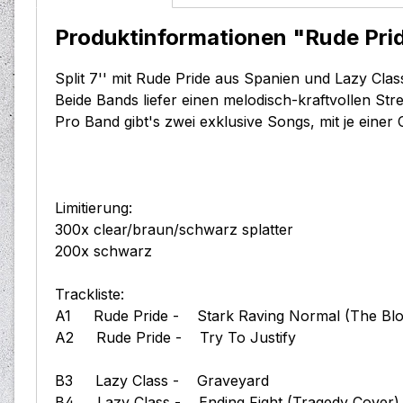
Produktinformationen "Rude Pride 
Split 7'' mit Rude Pride aus Spanien und Lazy Clas
Beide Bands liefer einen melodisch-kraftvollen Str
Pro Band gibt's zwei exklusive Songs, mit je einer 
Limitierung:
300x clear/braun/schwarz splatter
200x schwarz
Trackliste:
A1 Rude Pride - Stark Raving Normal (The B
A2 Rude Pride - Try To Justify
B3 Lazy Class - Graveyard
B4 Lazy Class - Ending Fight (Tragedy Cover)