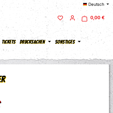
Deutsch
0,00 €
Ware
Tickets
Drucksachen
Sonstiges
er
eis:
€