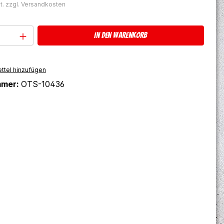
t. zzgl. Versandkosten
Anzahl: Gib den gewünschten Wert ein 
In den Warenkorb
ttel hinzufügen
mmer:
OTS-10436