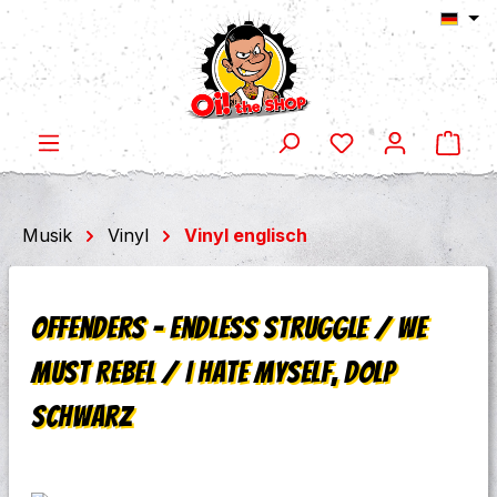
Ware
Zum Hauptinhalt springen
Musik
Vinyl
Vinyl englisch
Offenders - Endless Struggle / We
Must Rebel / I Hate Myself, DoLP
schwarz