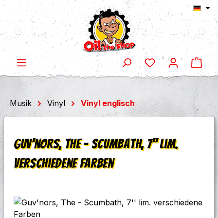
Ware
Zum Hauptinhalt springen
Musik
Vinyl
Vinyl englisch
Guv'nors, The - Scumbath, 7'' lim.
verschiedene Farben
Bildergalerie überspringen