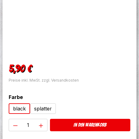
Regulärer Preis:
5,90 €
Preise inkl. MwSt. zzgl. Versandkosten
auswählen
Farbe
black
splatter
Produkt Anzahl: Gib den gewünschten W
In den Warenkorb