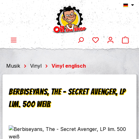
Ware
Zum Hauptinhalt springen
Musik
Vinyl
Vinyl englisch
Berbiseyans, The - Secret Avenger, LP
lim. 500 weiß
Bildergalerie überspringen