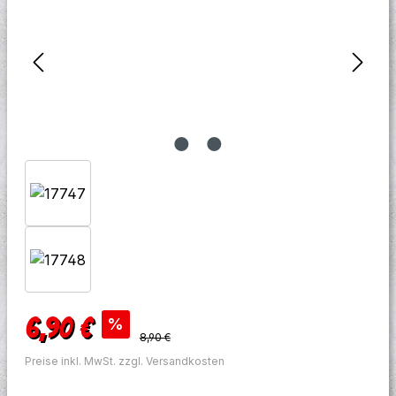
Verkaufspreis:
6,90 €
%
Regulärer Preis:
8,90 €
Preise inkl. MwSt. zzgl. Versandkosten