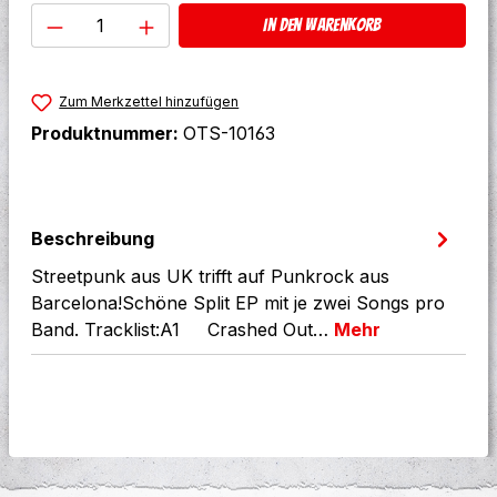
Produkt Anzahl: Gib den gewünschten W
In den Warenkorb
Zum Merkzettel hinzufügen
Produktnummer:
OTS-10163
Beschreibung
Streetpunk aus UK trifft auf Punkrock aus
Barcelona!Schöne Split EP mit je zwei Songs pro
Band. Tracklist:A1 Crashed Out…
Mehr