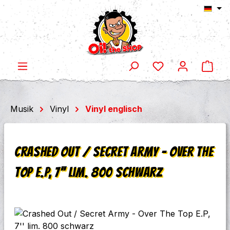
Ware
Zum Hauptinhalt springen
Musik
Vinyl
Vinyl englisch
Crashed Out / Secret Army - Over The
Top E.P, 7'' lim. 800 schwarz
Bildergalerie überspringen