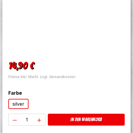
Regulärer Preis:
14,90 €
Preise inkl. MwSt. zzgl. Versandkosten
auswählen
Farbe
silver
Produkt Anzahl: Gib den gewünschten W
In den Warenkorb