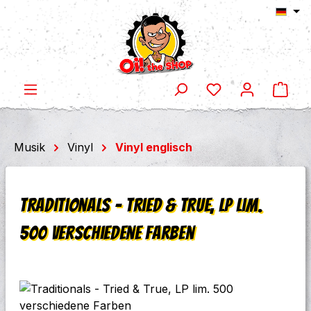
Ware
Zum Hauptinhalt springen
Musik
Vinyl
Vinyl englisch
Traditionals - Tried & True, LP lim.
500 verschiedene Farben
Bildergalerie überspringen