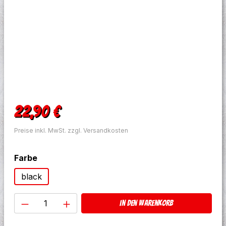
Regulärer Preis:
22,90 €
Preise inkl. MwSt. zzgl. Versandkosten
auswählen
Farbe
black
Produkt Anzahl: Gib den gewünschten W
In den Warenkorb