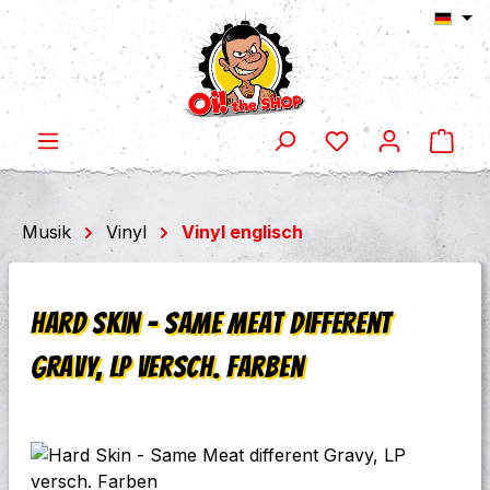
Ware
Zum Hauptinhalt springen
Musik
Vinyl
Vinyl englisch
Hard Skin - Same Meat different
Gravy, LP versch. Farben
Bildergalerie überspringen