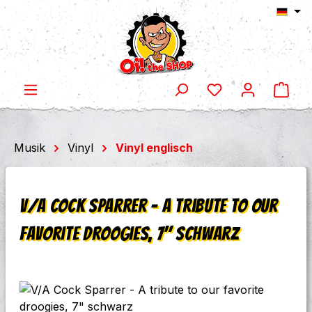
Ware
Zum Hauptinhalt springen
Musik
Vinyl
Vinyl englisch
V/A Cock Sparrer - A tribute to our
favorite droogies, 7" schwarz
Bildergalerie überspringen