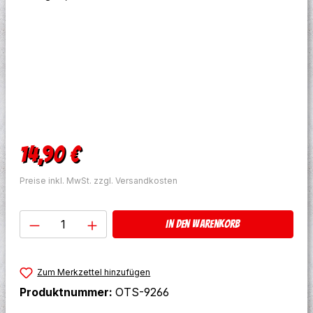
Regulärer Preis:
14,90 €
Preise inkl. MwSt. zzgl. Versandkosten
Produkt Anzahl: Gib den gewünschten W
In den Warenkorb
Zum Merkzettel hinzufügen
Produktnummer:
OTS-9266