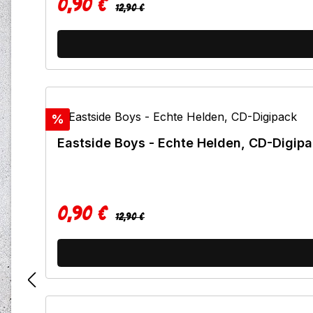
0,90 €
Regulärer Preis:
Verkaufspreis:
12,90 €
Rabatt
%
Eastside Boys - Echte Helden, CD-Digip
0,90 €
Regulärer Preis:
Verkaufspreis:
12,90 €