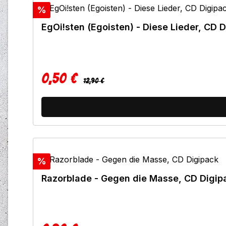
Rabatt
%
EgOi!sten (Egoisten) - Diese Lieder, CD D
0,50 €
Regulärer Preis:
Verkaufspreis:
12,90 €
Rabatt
%
Razorblade - Gegen die Masse, CD Digip