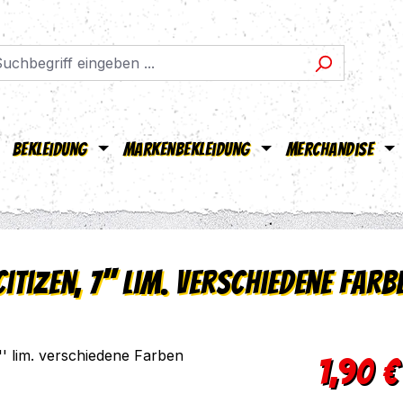
Bekleidung
Markenbekleidung
Merchandise
tizen, 7'' lim. verschiedene Farb
Verkaufsprei
1,90 €