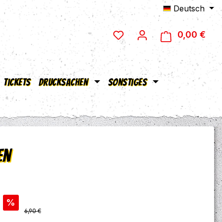
Deutsch
0,00 €
Ware
Tickets
Drucksachen
Sonstiges
en
s:
%
Regulärer Preis:
6,90 €