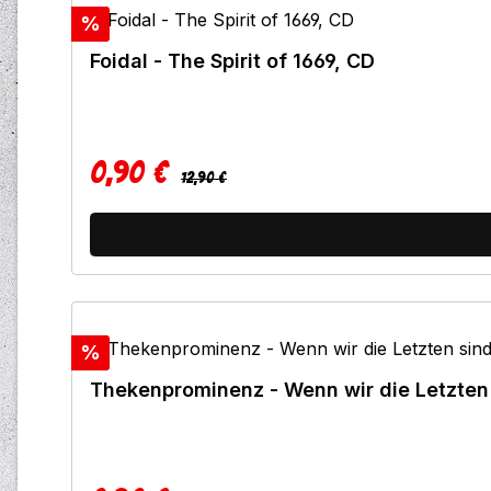
Rabatt
%
Foidal - The Spirit of 1669, CD
0,90 €
Regulärer Preis:
Verkaufspreis:
12,90 €
Rabatt
%