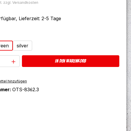
t. zzgl. Versandkosten
fügbar, Lieferzeit: 2-5 Tage
ählen
reen
silver
Anzahl: Gib den gewünschten Wert ein 
In den Warenkorb
ttel hinzufügen
mmer:
OTS-8362.3