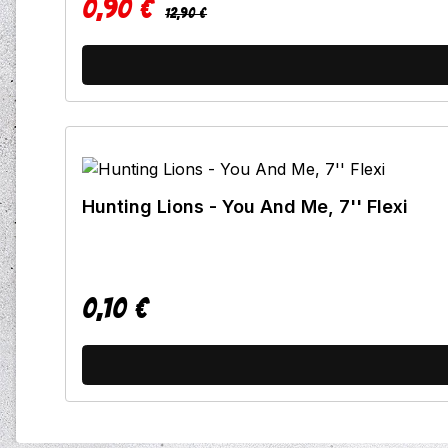
0,90 €
Regulärer Preis:
Verkaufspreis:
12,90 €
Hunting Lions - You And Me, 7'' Flexi
0,10 €
Regulärer Preis: