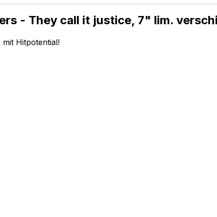
s - They call it justice, 7" lim. versc
mit Hitpotential!