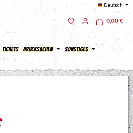
Deutsch
0,00 €
Ware
Tickets
Drucksachen
Sonstiges
eis:
€