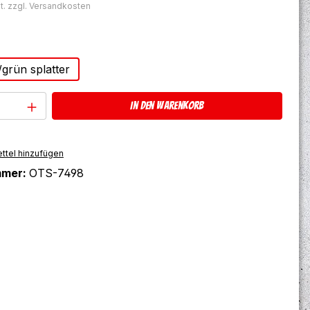
t. zzgl. Versandkosten
ählen
/grün splatter
Anzahl: Gib den gewünschten Wert ein 
In den Warenkorb
ttel hinzufügen
mmer:
OTS-7498