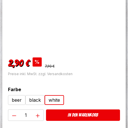
Verkaufspreis:
2,90 €
%
Regulärer Preis:
7,90 €
Preise inkl. MwSt. zzgl. Versandkosten
auswählen
Farbe
beer
black
white
Produkt Anzahl: Gib den gewünschten W
In den Warenkorb