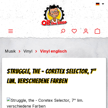
Ware
Zum Hauptinhalt springen
Musik
Vinyl
Vinyl englisch
Struggle, the - Coretex Selector, 7"
lim. verschiedene Farben
Bildergalerie überspringen