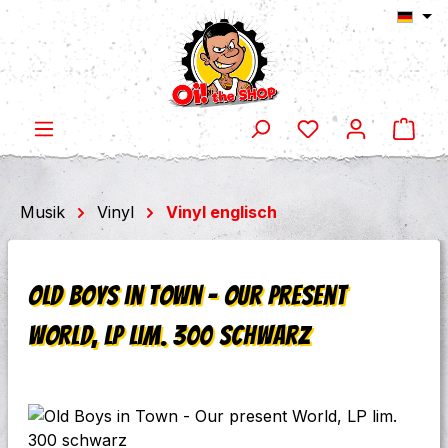
Ware
Zum Hauptinhalt springen
Musik
Vinyl
Vinyl englisch
Old Boys in Town - Our present
World, LP lim. 300 schwarz
Bildergalerie überspringen