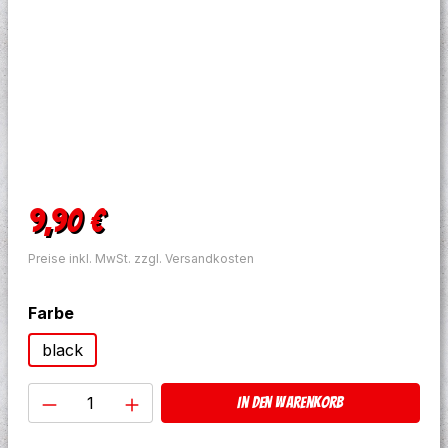
Regulärer Preis:
9,90 €
Preise inkl. MwSt. zzgl. Versandkosten
auswählen
Farbe
black
Produkt Anzahl: Gib den gewünschten W
In den Warenkorb