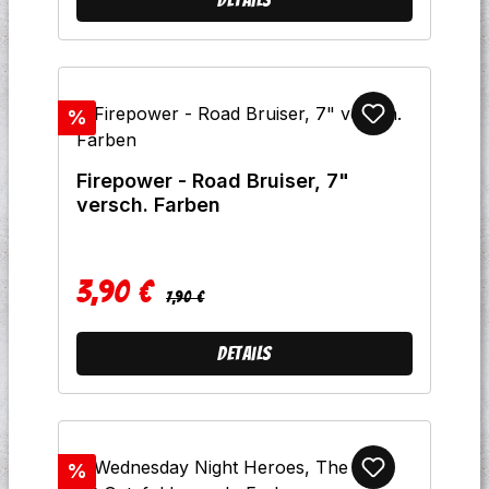
Rabatt
%
Firepower - Road Bruiser, 7"
versch. Farben
3,90 €
Regulärer Preis:
Verkaufspreis:
7,90 €
Details
Rabatt
%