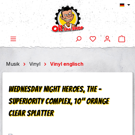
Ware
Zum Hauptinhalt springen
Musik
Vinyl
Vinyl englisch
Wednesday Night Heroes, The -
Superiority Complex, 10" orange
clear splatter