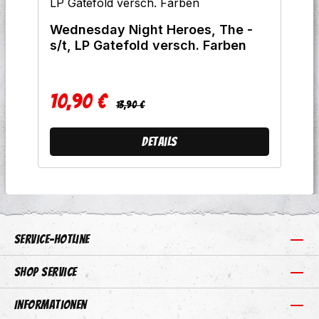
Wednesday Night Heroes, The -
s/t, LP Gatefold versch. Farben
10,90 €
Regulärer Preis:
Verkaufspreis:
13,90 €
Details
Service-Hotline
Shop Service
Informationen