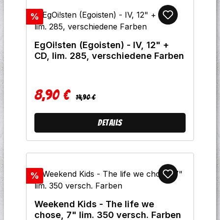
Rabatt
%
EgOi!sten (Egoisten) - IV, 12" +
CD, lim. 285, verschiedene Farben
8,90 €
Regulärer Preis:
Verkaufspreis:
14,90 €
Details
Rabatt
%
Weekend Kids - The life we
chose, 7" lim. 350 versch. Farben