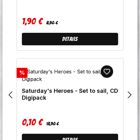
1,90 €
Regulärer Preis:
Verkaufspreis:
8,90 €
Details
Rabatt
%
Saturday's Heroes - Set to sail, CD
Digipack
0,10 €
Regulärer Preis:
Verkaufspreis:
13,90 €
Details