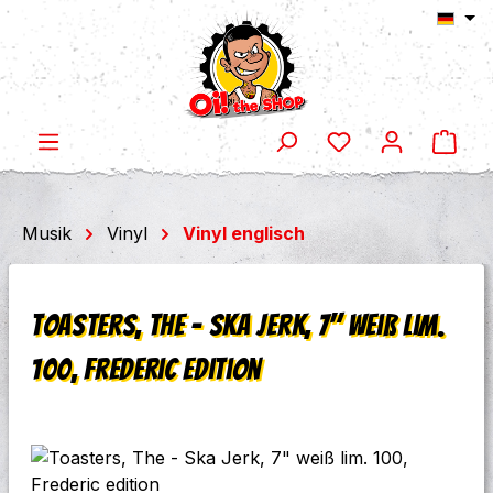
Ware
Zum Hauptinhalt springen
Musik
Vinyl
Vinyl englisch
Toasters, The - Ska Jerk, 7" weiß lim.
100, Frederic edition
Bildergalerie überspringen