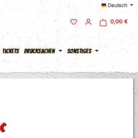
Deutsch
0,00 €
Ware
Tickets
Drucksachen
Sonstiges
eis:
 €