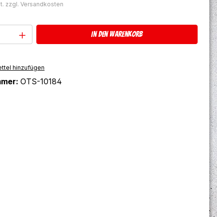
t. zzgl. Versandkosten
Anzahl: Gib den gewünschten Wert ein 
In den Warenkorb
ttel hinzufügen
mmer:
OTS-10184