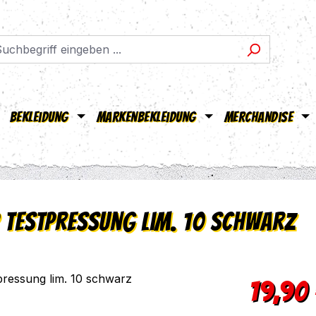
Bekleidung
Markenbekleidung
Merchandise
P Testpressung lim. 10 schwarz
Regulärer Pr
19,90