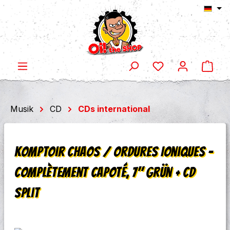
Ware
Zum Hauptinhalt springen
Musik
CD
CDs international
Komptoir Chaos / Ordures Ioniques -
Complètement Capoté, 7" grün + CD
Split