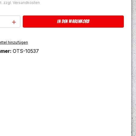
t. zzgl. Versandkosten
Anzahl: Gib den gewünschten Wert ein 
In den Warenkorb
ttel hinzufügen
mmer:
OTS-10537