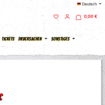
Deutsch
0,00 €
Ware
Tickets
Drucksachen
Sonstiges
eis:
€