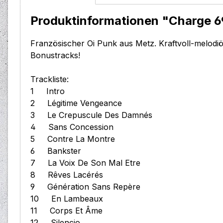
Produktinformationen "Charge 69
Französischer Oi Punk aus Metz. Kraftvoll-melodi
Bonustracks!
Trackliste:
1 Intro
2 Légitime Vengeance
3 Le Crepuscule Des Damnés
4 Sans Concession
5 Contre La Montre
6 Bankster
7 La Voix De Son Mal Etre
8 Rêves Lacérés
9 Génération Sans Repère
10 En Lambeaux
11 Corps Et Âme
12 Silencio