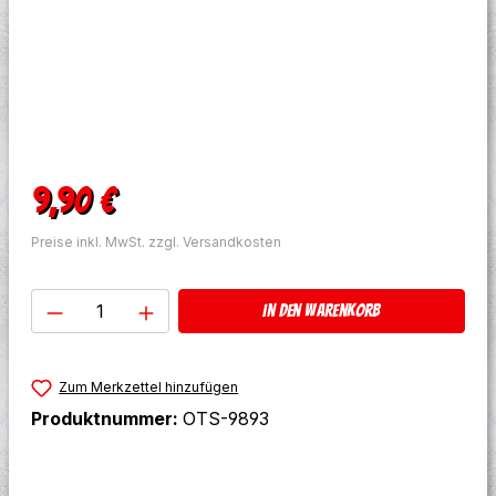
Regulärer Preis:
9,90 €
Preise inkl. MwSt. zzgl. Versandkosten
Produkt Anzahl: Gib den gewünschten W
In den Warenkorb
Zum Merkzettel hinzufügen
Produktnummer:
OTS-9893