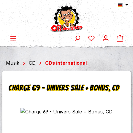
Ware
Zum Hauptinhalt springen
Musik
CD
CDs international
Charge 69 - Univers Sale + Bonus, CD
Bildergalerie überspringen