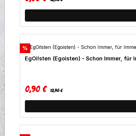
Rabatt
%
EgOi!sten (Egoisten) - Schon Immer, für 
0,90 €
Regulärer Preis:
Verkaufspreis:
12,90 €