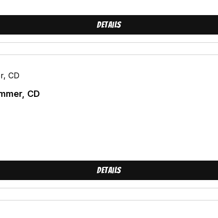
Details
Immer, CD
Details