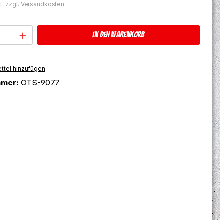
t. zzgl. Versandkosten
Anzahl: Gib den gewünschten Wert ein 
In den Warenkorb
ttel hinzufügen
mmer:
OTS-9077