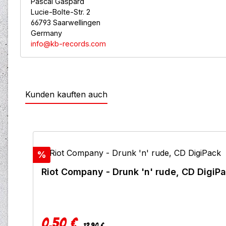
Pascal Gaspard
Lucie-Bolte-Str. 2
66793 Saarwellingen
Germany
info@kb-records.com
Kunden kauften auch
Produktgalerie überspringen
Rabatt
%
Riot Company - Drunk 'n' rude, CD DigiP
0,50 €
Regulärer Preis:
Verkaufspreis:
12,90 €