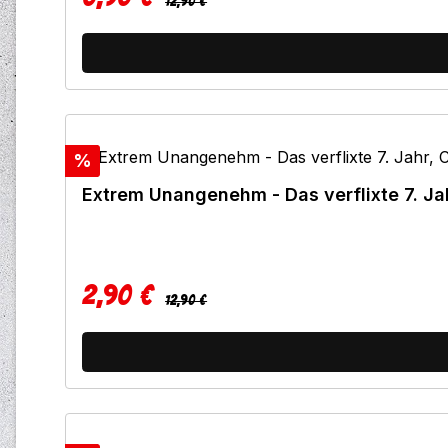
12,90 €
Rabatt
%
Extrem Unangenehm - Das verflixte 7. Ja
2,90 €
Regulärer Preis:
Verkaufspreis:
12,90 €