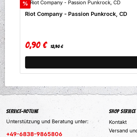
Rabatt
%
Riot Company - Passion Punkrock, CD
0,90 €
Regulärer Preis:
Verkaufspreis:
12,90 €
Service-Hotline
Shop Service
Unterstützung und Beratung unter:
Kontakt
Versand un
+49-6838-9865806