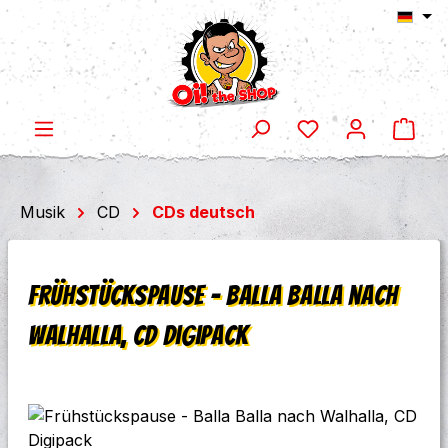
Ware
Zum Hauptinhalt springen
Musik
CD
CDs deutsch
Frühstückspause - Balla Balla nach
Walhalla, CD Digipack
Bildergalerie überspringen