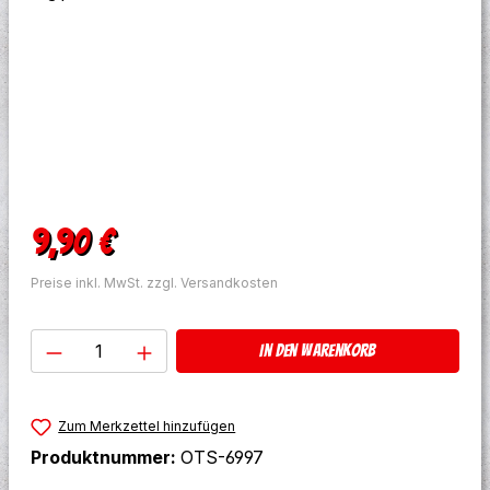
Regulärer Preis:
9,90 €
Preise inkl. MwSt. zzgl. Versandkosten
Produkt Anzahl: Gib den gewünschten W
In den Warenkorb
Zum Merkzettel hinzufügen
Produktnummer:
OTS-6997