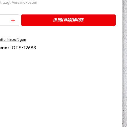
t. zzgl. Versandkosten
Anzahl: Gib den gewünschten Wert ein 
In den Warenkorb
ttel hinzufügen
mmer:
OTS-12683