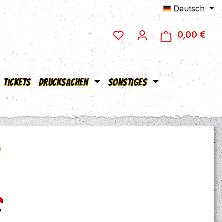
Deutsch
0,00 €
Ware
Tickets
Drucksachen
Sonstiges
eis:
€