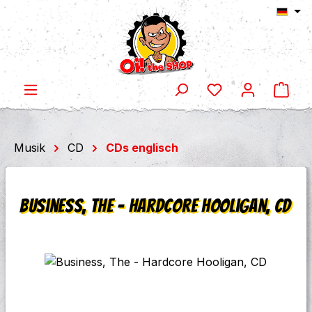
Ware
Zum Hauptinhalt springen
Musik
CD
CDs englisch
Business, The - Hardcore Hooligan, CD
Bildergalerie überspringen