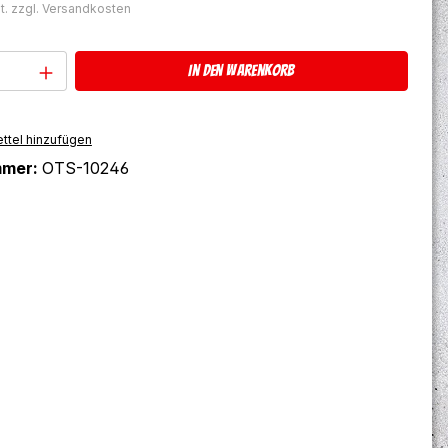
t. zzgl. Versandkosten
Anzahl: Gib den gewünschten Wert ein 
In den Warenkorb
ttel hinzufügen
mmer:
OTS-10246