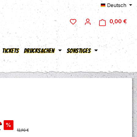
Deutsch
0,00 €
Ware
Tickets
Drucksachen
Sonstiges
s:
€
%
Regulärer Preis:
12,90 €