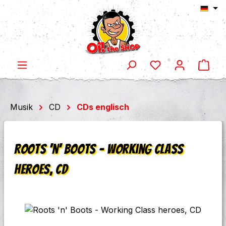
Ware
Zum Hauptinhalt springen
Musik
CD
CDs englisch
Roots 'n' Boots - Working Class
heroes, CD
Bildergalerie überspringen