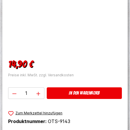
Regulärer Preis:
14,90 €
Preise inkl. MwSt. zzgl. Versandkosten
Produkt Anzahl: Gib den gewünschten W
In den Warenkorb
Zum Merkzettel hinzufügen
Produktnummer:
OTS-9143