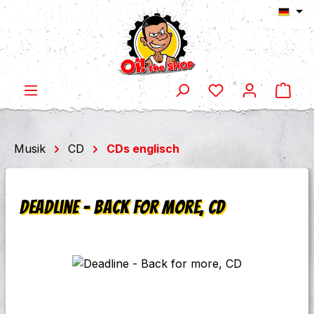
Ware
Zum Hauptinhalt springen
Musik
CD
CDs englisch
Deadline - Back for more, CD
Bildergalerie überspringen