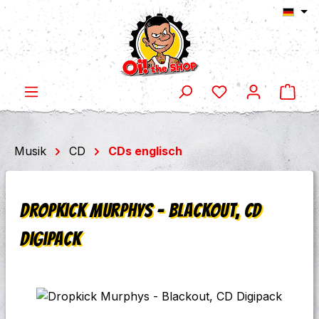
Ware
Zum Hauptinhalt springen
Musik
CD
CDs englisch
Dropkick Murphys - Blackout, CD
Digipack
Bildergalerie überspringen