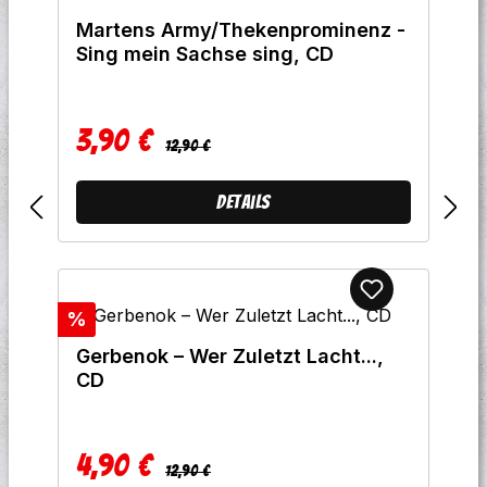
Martens Army/Thekenprominenz -
Sing mein Sachse sing, CD
3,90 €
Regulärer Preis:
Verkaufspreis:
12,90 €
Details
Rabatt
%
Gerbenok ‎– Wer Zuletzt Lacht...,
CD
4,90 €
Regulärer Preis:
Verkaufspreis:
12,90 €