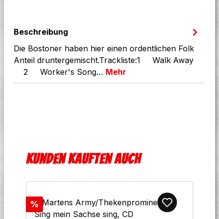
Beschreibung
Die Bostoner haben hier einen ordentlichen Folk
Anteil druntergemischt.Trackliste:1 Walk Away
2 Worker's Song…
Mehr
Produktgalerie überspringen
Kunden kauften auch
Rabatt
%