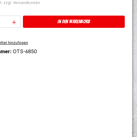
t. zzgl. Versandkosten
Anzahl: Gib den gewünschten Wert ein 
In den Warenkorb
ttel hinzufügen
mmer:
OTS-6850