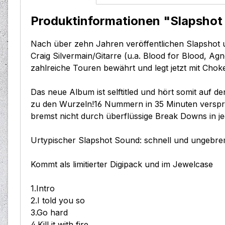
Produktinformationen "Slapshot 
Nach über zehn Jahren veröffentlichen Slapshot 
Craig Silvermain/Gitarre (u.a. Blood for Blood, A
zahlreiche Touren bewährt und legt jetzt mit Ch
Das neue Album ist selftitled und hört somit auf d
zu den Wurzeln!16 Nummern in 35 Minuten verspre
bremst nicht durch überflüssige Break Downs in j
Urtypischer Slapshot Sound: schnell und ungebrem
Kommt als limitierter Digipack und im Jewelcase
1.Intro
2.I told you so
3.Go hard
4.Kill it with fire