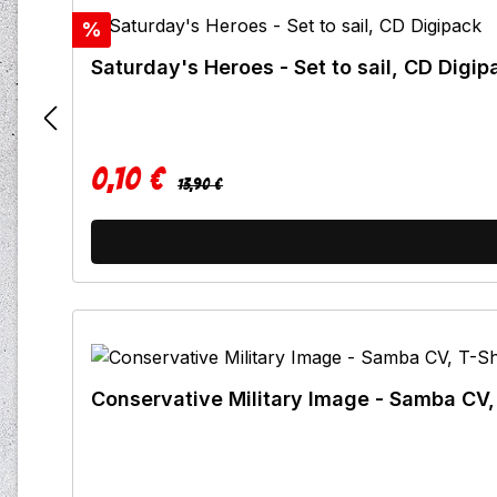
Rabatt
%
Saturday's Heroes - Set to sail, CD Digip
0,10 €
Regulärer Preis:
Verkaufspreis:
13,90 €
Conservative Military Image - Samba CV,