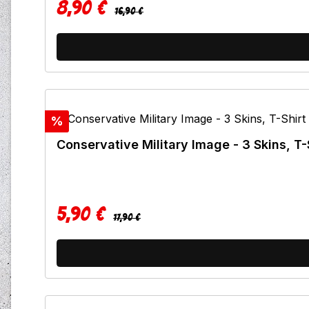
8,90 €
Regulärer Preis:
Verkaufspreis:
16,90 €
Rabatt
%
Conservative Military Image - 3 Skins, T-
5,90 €
Regulärer Preis:
Verkaufspreis:
17,90 €