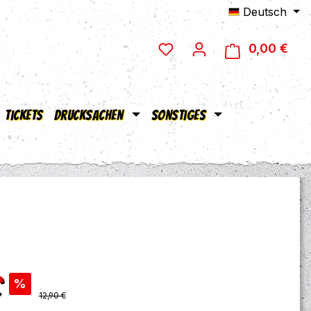
Deutsch
0,00 €
Ware
Tickets
Drucksachen
Sonstiges
s:
€
%
Regulärer Preis:
12,90 €