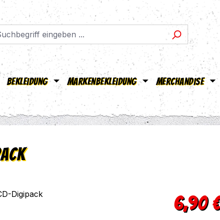
Bekleidung
Markenbekleidung
Merchandise
pack
Verkaufsprei
6,90 