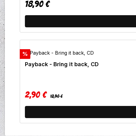
18,90 €
Regulärer Preis:
Rabatt
%
Payback - Bring it back, CD
2,90 €
Regulärer Preis:
Verkaufspreis:
12,90 €