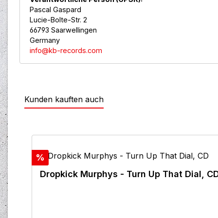
Pascal Gaspard
Lucie-Bolte-Str. 2
66793 Saarwellingen
Germany
info@kb-records.com
Kunden kauften auch
Produktgalerie überspringen
Rabatt
%
Dropkick Murphys - Turn Up That Dial, C