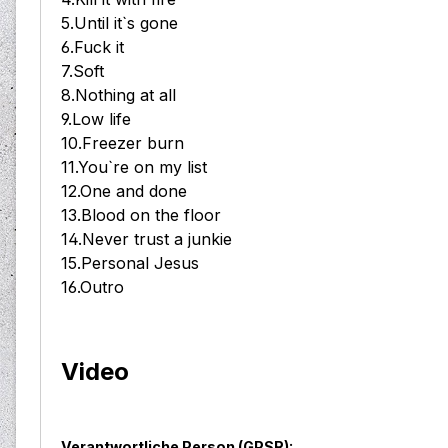
5.Until it`s gone
6.Fuck it
7.Soft
8.Nothing at all
9.Low life
10.Freezer burn
11.You`re on my list
12.One and done
13.Blood on the floor
14.Never trust a junkie
15.Personal Jesus
16.Outro
Video
Verantwortliche Person (GPSR):